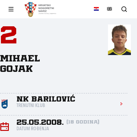
2
Mihael
Gojak
NK Barilović
TRENUTNI KLUB
25.05.2008.
(18 godina)
DATUM ROĐENJA