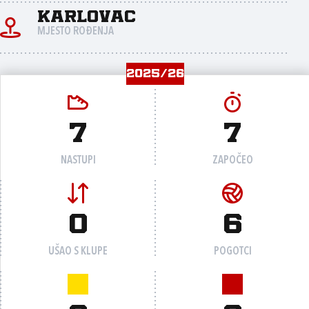
Karlovac
MJESTO ROĐENJA
2025/26
7
7
NASTUPI
ZAPOČEO
0
6
UŠAO S KLUPE
POGOTCI