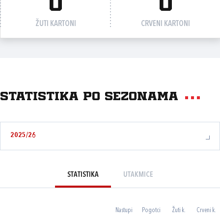
0
0
ŽUTI KARTONI
CRVENI KARTONI
Statistika po sezonama
2025/26
STATISTIKA
UTAKMICE
Nastupi
Pogotci
Žuti k.
Crveni k.