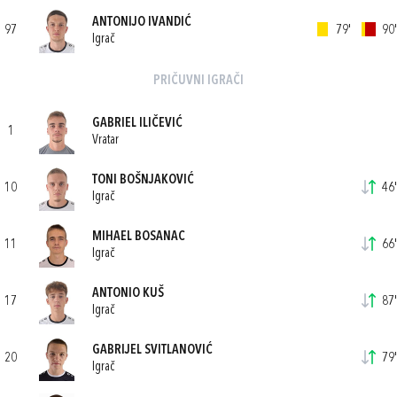
ANTONIJO IVANDIĆ
97
79'
90'
Igrač
PRIČUVNI IGRAČI
GABRIEL ILIČEVIĆ
1
Vratar
TONI BOŠNJAKOVIĆ
10
46'
Igrač
MIHAEL BOSANAC
11
66'
Igrač
ANTONIO KUŠ
17
87'
Igrač
GABRIJEL SVITLANOVIĆ
20
79'
Igrač