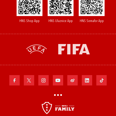
HNS Shop App
HNS Ulaznice App
HNS Semafor App