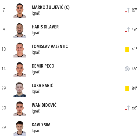
MARKO ŽULJEVIĆ
(C)
7
87'
Igrač
HARIS DILAVER
9
46'
Igrač
TOMISLAV VALENTIĆ
13
41'
Igrač
DEMIR PECO
14
45'
Igrač
LUKA BARIĆ
29
84'
Igrač
IVAN DIDOVIĆ
30
66'
Igrač
DAVID SIM
39
Igrač