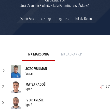
Gledatelja: 200
Suci: Zvonimir Radinić, Nikola Ferenčić, Luka Živković.
Demir Peco
Nikola Rodin
45'
28'
NK MARSONIA
NK JADRAN-LP
JOZO VUKMAN
12
Vratar
MATEJ RADOŠ
2
79'
Igrač
IVOR KREŠIĆ
5
Igrač