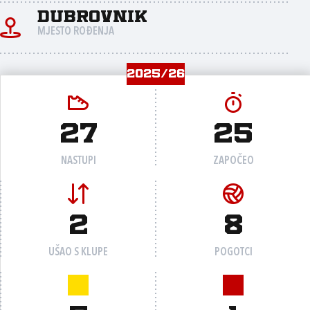
Dubrovnik
MJESTO ROĐENJA
2025/26
27
25
NASTUPI
ZAPOČEO
2
8
UŠAO S KLUPE
POGOTCI