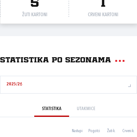
5
1
ŽUTI KARTONI
CRVENI KARTONI
Statistika po sezonama
2025/26
STATISTIKA
UTAKMICE
Nastupi
Pogotci
Žuti k.
Crveni k.