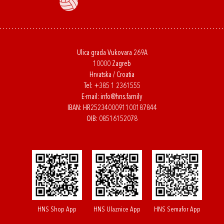
Ulica grada Vukovara 269A
10000 Zagreb
Hrvatska / Croatia
Tel:
+385 1 2361555
E-mail:
info@hns.family
IBAN: HR2523400091100187844
OIB: 08516152078
HNS Shop App
HNS Ulaznice App
HNS Semafor App