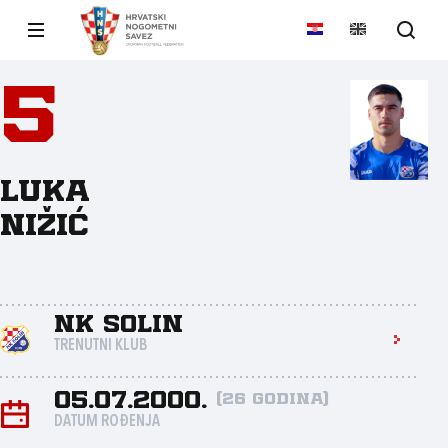
5
Luka
Nižić
NK Solin
TRENUTNI KLUB
05.07.2000.
(26 godina)
DATUM ROĐENJA