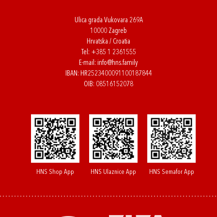
Ulica grada Vukovara 269A
10000 Zagreb
Hrvatska / Croatia
Tel:
+385 1 2361555
E-mail:
info@hns.family
IBAN: HR2523400091100187844
OIB: 08516152078
HNS Shop App
HNS Ulaznice App
HNS Semafor App