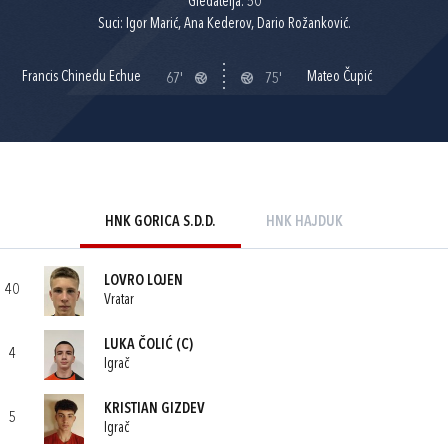
Gledatelja: 50
Suci: Igor Marić, Ana Kederov, Dario Rožanković.
Francis Chinedu Echue
Mateo Čupić
67'
75'
HNK GORICA S.D.D.
HNK HAJDUK
LOVRO LOJEN
40
Vratar
LUKA ČOLIĆ
(C)
4
Igrač
KRISTIAN GIZDEV
5
Igrač