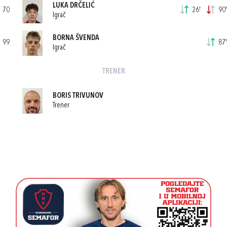
LUKA DRČELIĆ
70
26'
90'
Igrač
BORNA ŠVENDA
99
87'
Igrač
TRENER
BORIS TRIVUNOV
Trener