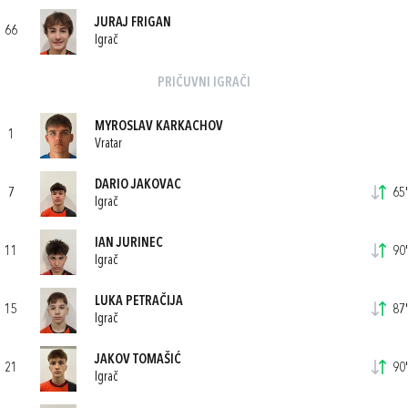
JURAJ FRIGAN
66
Igrač
PRIČUVNI IGRAČI
MYROSLAV KARKACHOV
1
Vratar
DARIO JAKOVAC
7
65'
Igrač
IAN JURINEC
11
90'
Igrač
LUKA PETRAČIJA
15
87'
Igrač
JAKOV TOMAŠIĆ
21
90'
Igrač