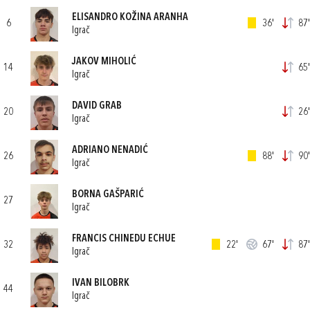
ELISANDRO KOŽINA ARANHA
6
36'
87'
Igrač
JAKOV MIHOLIĆ
14
65'
Igrač
DAVID GRAB
20
26'
Igrač
ADRIANO NENADIĆ
26
88'
90'
Igrač
BORNA GAŠPARIĆ
27
Igrač
FRANCIS CHINEDU ECHUE
32
22'
67'
87'
Igrač
IVAN BILOBRK
44
Igrač