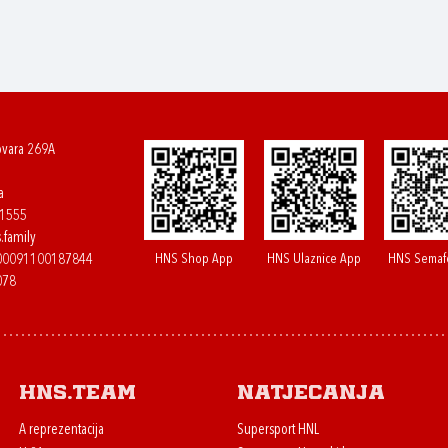
ovara 269A
a
61555
.family
HNS Shop App
HNS Ulaznice App
HNS Semaf
400091100187844
078
HNS.team
Natjecanja
A reprezentacija
Supersport HNL