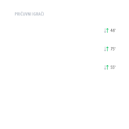
PRIČUVNI IGRAČI
46'
75'
55'