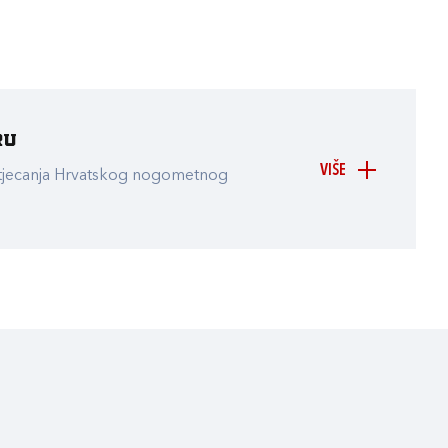
ru
VIŠE
atjecanja Hrvatskog nogometnog