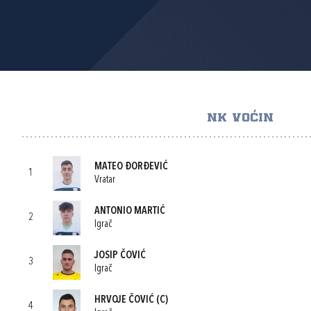
NK VOĆIN
MATEO ĐORĐEVIĆ
1
Vratar
ANTONIO MARTIĆ
2
Igrač
JOSIP ČOVIĆ
3
Igrač
HRVOJE ČOVIĆ
(C)
4