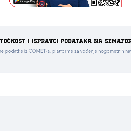
e točnost i ispravci podataka na Semafo
ualne podatke iz COMET-a, platforme za vođenje nogometnih n