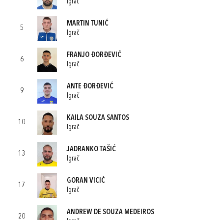
Igrač
MARTIN TUNIĆ
5
Igrač
FRANJO ĐORĐEVIĆ
6
Igrač
ANTE ĐORĐEVIĆ
9
Igrač
KAILA SOUZA SANTOS
10
Igrač
JADRANKO TAŠIĆ
13
Igrač
GORAN VICIĆ
17
Igrač
ANDREW DE SOUZA MEDEIROS
20