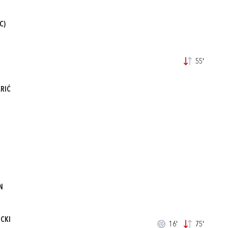
C)
55'
RIĆ
N
CKI
16'
75'