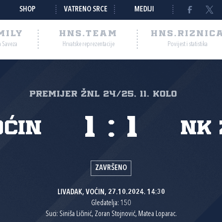
SHOP
VATRENO SRCE
MEDIJI
MILY
HNS.TEAM
HNS.RIZNIC
a Saveza
Hrvatske reprezentacije
Povijest i statistika
PREMIJER ŽNL 24/25, 11. kolo
1
:
1
oćin
NK 
ZAVRŠENO
LIVADAK, VOĆIN, 27.10.2024. 14:30
Gledatelja: 150
Suci: Siniša Ličinić, Zoran Stojnović, Matea Loparac.