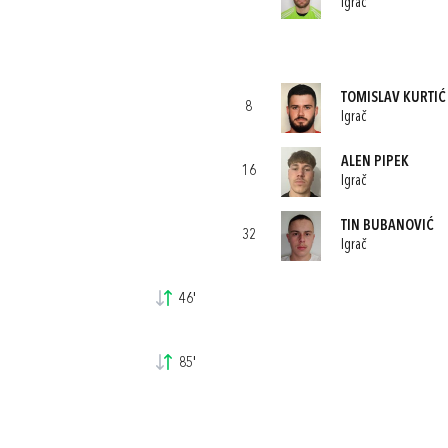
Igrač
TOMISLAV KURTIĆ
8
Igrač
ALEN PIPEK
16
Igrač
TIN BUBANOVIĆ
32
Igrač
46'
85'