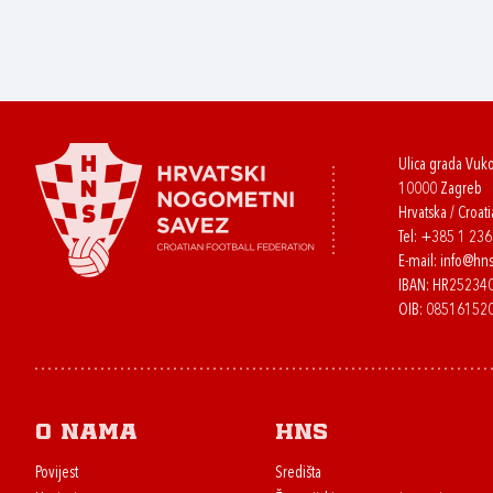
Ulica grada Vuk
10000 Zagreb
Hrvatska / Croati
Tel:
+385 1 23
E-mail:
info@hns
IBAN: HR2523
OIB: 08516152
O nama
HNS
Povijest
Središta