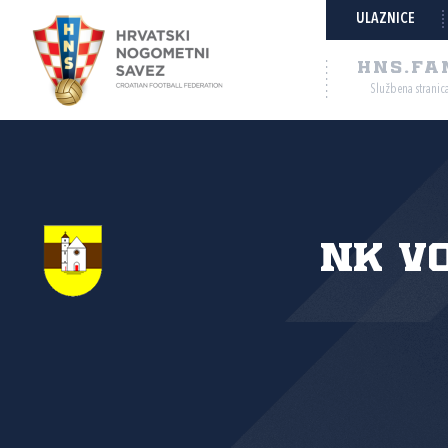
ULAZNICE
HNS.FA
Službena stranic
NK V