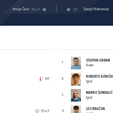
Hrvoje Čović
Danijel Podmanicki
90+3'
16'
STJEPAN GRĐAN
1
Vratar
ROBERTO GORIČK
46'
4
Igrač
MARKO ŠUNDALIĆ
5
Igrač
LEO BRAČUN
90+3'
9