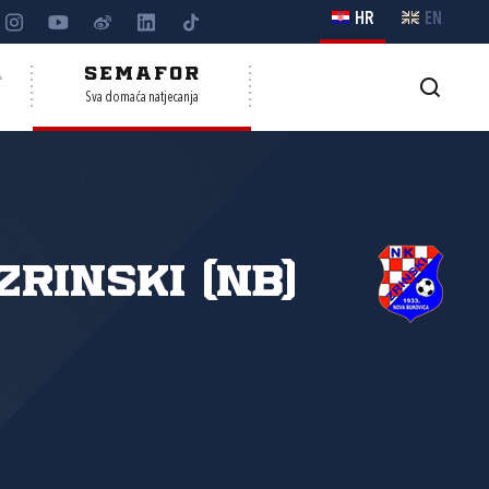
HR
EN
A
SEMAFOR
Sva domaća natjecanja
Zrinski (NB)