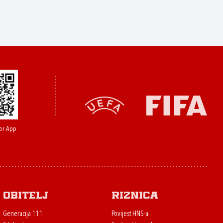
or App
Obitelj
Riznica
Generacija 111
Povijest HNS-a