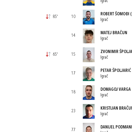
Igrač
ROBERT ŠOMOĐI
(
85'
10
Igrač
MATEJ BRAČUN
14
Igrač
ZVONIMIR ŠPOLJA
65'
15
Igrač
PETAR ŠPOLJARIĆ
17
Igrač
DOMAGOJ VARGA
18
Igrač
KRISTIJAN BRAČU
23
Igrač
DANIJEL PODMANI
77