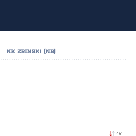
NK ZRINSKI (NB)
I
46'