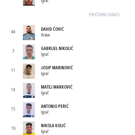
Igrač
PRIČUVNI IGRAČI
DAVID ČOVIĆ
44
Vratar
GABRIJEL NIKOLIĆ
7
Igrač
JOSIP MARINOVIĆ
11
Igrač
MATEJ MARKOVIĆ
14
Igrač
ANTONIO PERIĆ
15
Igrač
NIKOLA KOLIĆ
18
Igrač