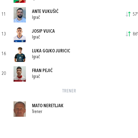
ANTE VUKUŠIĆ
11
57'
Igrač
JOSIP VUICA
13
86'
Igrač
LUKA GOJKO JURICIC
16
Igrač
FRAN PEJIĆ
20
Igrač
TRENER
MATO NERETLJAK
Trener