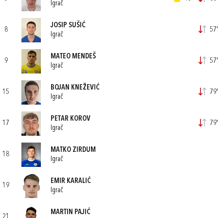
Igrač
JOSIP SUŠIĆ
8
57'
Igrač
MATEO MENDEŠ
9
57'
Igrač
BOJAN KNEŽEVIĆ
15
79'
Igrač
PETAR KOROV
17
79'
Igrač
MATKO ZIRDUM
18
Igrač
EMIR KARALIĆ
19
Igrač
MARTIN PAJIĆ
21