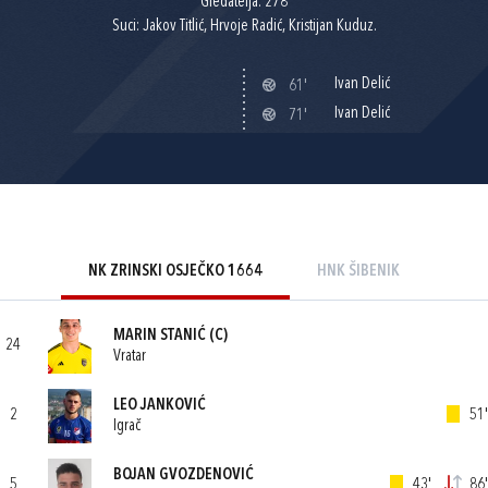
Gledatelja: 278
Suci: Jakov Titlić, Hrvoje Radić, Kristijan Kuduz.
Ivan Delić
61'
Ivan Delić
71'
NK ZRINSKI OSJEČKO 1664
HNK ŠIBENIK
MARIN STANIĆ
(C)
24
Vratar
LEO JANKOVIĆ
2
51'
Igrač
BOJAN GVOZDENOVIĆ
5
43'
86'