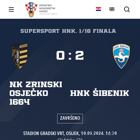
SuperSport HNK, 1/16 finala
0
:
2
NK Zrinski
Osječko
HNK Šibenik
1664
ZAVRŠENO
STADION GRADSKI VRT, OSIJEK, 10.09.2024. 16:30