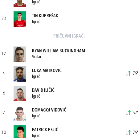
Igrač
TIN KUPREŠAK
23
Igrač
PRIČUVNI IGRAČI
RYAN WILLIAM BUCKINGHAM
12
Vratar
LUKA MATKOVIĆ
4
79'
Igrač
DAVID ILIČIĆ
6
Igrač
DOMAGOJ VIDOVIĆ
7
57'
Igrač
PATRICK PEJIĆ
10
79'
Igrač