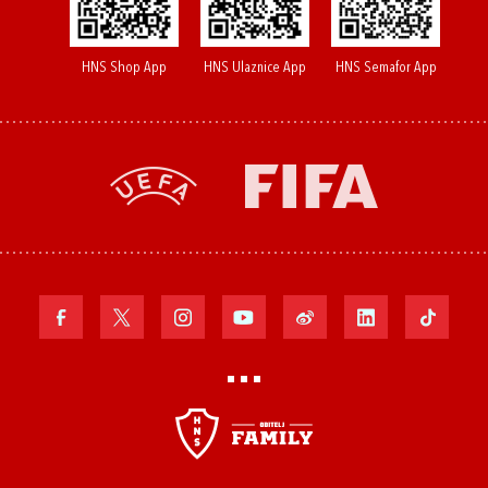
HNS Shop App
HNS Ulaznice App
HNS Semafor App