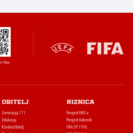
or App
Obitelj
Riznica
Generacija 111
Povijest HNS-a
Edukacija
Povijest Vatrenih
#JednaObitelj
FIFA SP 1998.