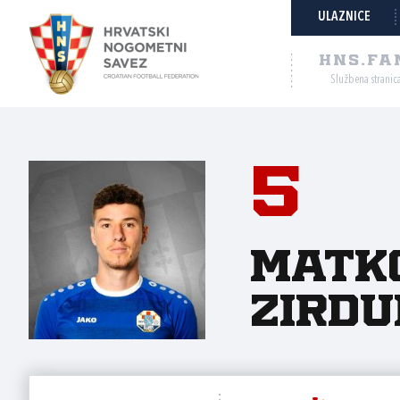
ULAZNICE
HNS.FA
Službena stranic
5
Matk
Zird