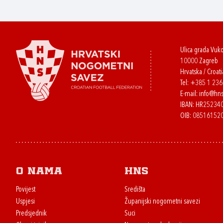
Ulica grada Vuk
10000 Zagreb
Hrvatska / Croati
Tel:
+385 1 23
E-mail:
info@hns
IBAN: HR2523
OIB: 08516152
O nama
HNS
Povijest
Središta
Uspjesi
Županijski nogometni savezi
Predsjednik
Suci