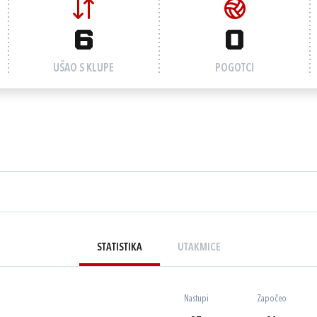
6
0
UŠAO S KLUPE
POGOTCI
STATISTIKA
UTAKMICE
Nastupi
Započeo