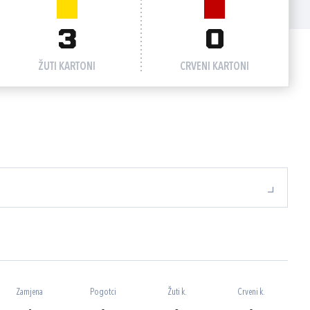
3
0
ŽUTI KARTONI
CRVENI KARTONI
Zamjena
Pogotci
Žuti k.
Crveni k.