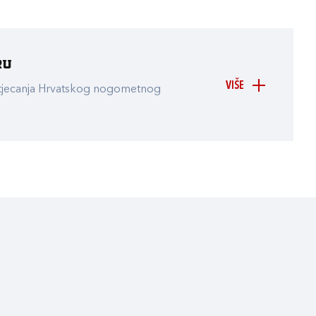
ru
VIŠE
atjecanja Hrvatskog nogometnog