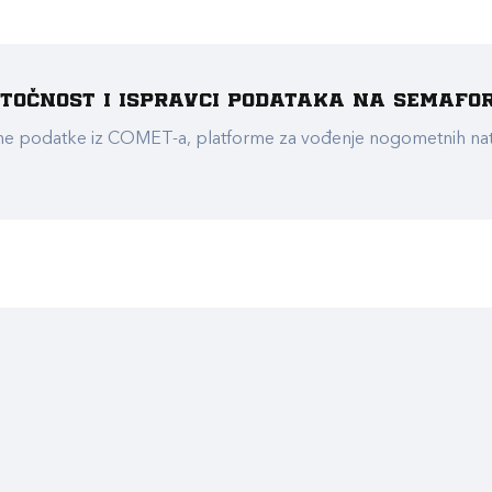
e točnost i ispravci podataka na Semafo
ualne podatke iz COMET-a, platforme za vođenje nogometnih n