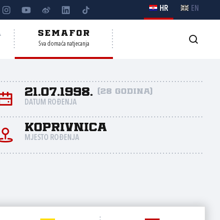
HR
EN
A
SEMAFOR
Sva domaća natjecanja
21.07.1998.
(28 godina)
DATUM ROĐENJA
Koprivnica
MJESTO ROĐENJA