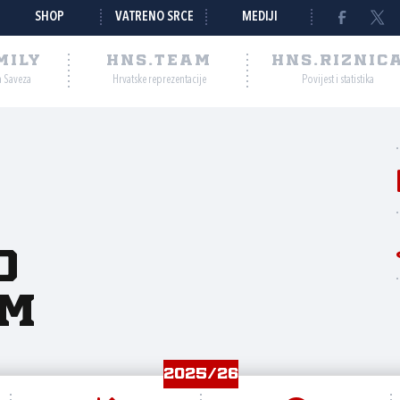
SHOP
VATRENO SRCE
MEDIJI
MILY
HNS.TEAM
HNS.RIZNIC
a Saveza
Hrvatske reprezentacije
Povijest i statistika
o
um
2025/26