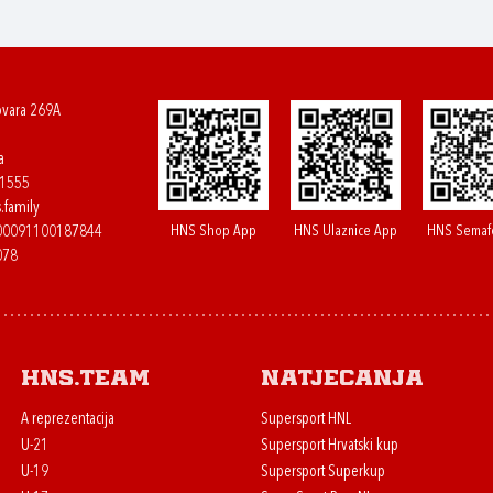
ovara 269A
a
61555
.family
HNS Shop App
HNS Ulaznice App
HNS Semaf
400091100187844
078
HNS.team
Natjecanja
A reprezentacija
Supersport HNL
U-21
Supersport Hrvatski kup
U-19
Supersport Superkup