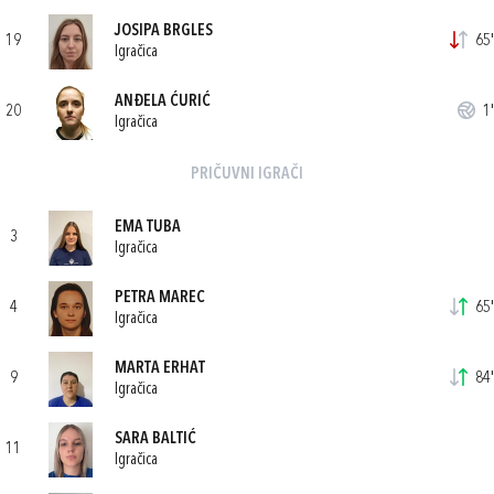
JOSIPA BRGLES
19
65'
Igračica
ANĐELA ĆURIĆ
20
1'
Igračica
PRIČUVNI IGRAČI
EMA TUBA
3
Igračica
PETRA MAREC
4
65'
Igračica
MARTA ERHAT
9
84'
Igračica
SARA BALTIĆ
11
Igračica