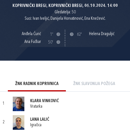
KOPRIVNIČKI BREGI, KOPRIVNIČKI BREGI, 06.10.2024. 14:00
Gledatelja: 50
Suci: Ivan Iveljić, Danijela Horvatinović, Ena Knežević.
Anđela Ćurić
Helena Draguljić
1'
62'
Ana Fučkar
50'
ŽNK RADNIK KOPRIVNICA
ŽNK SLAVONIJA POŽEGA
KLARA VINKOVIĆ
1
Vratarka
LANA LALIĆ
2
Igračica