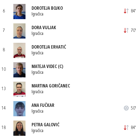
DOROTEJA BOJKO
6
84'
Igračica
DORA VULJAK
7
70'
Igračica
DOROTEJA ERHATIĆ
8
Igračica
MATEJA VIDEC
(C)
10
Igračica
MARTINA GORIČANEC
13
Igračica
ANA FUČKAR
14
50'
Igračica
PETRA GALOVIĆ
18
84'
Igračica