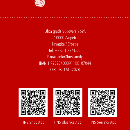
Ulica grada Vukovara 269A
10000 Zagreb
Hrvatska / Croatia
Tel:
+385 1 2361555
E-mail:
info@hns.family
IBAN: HR2523400091100187844
OIB: 08516152078
HNS Shop App
HNS Ulaznice App
HNS Semafor App