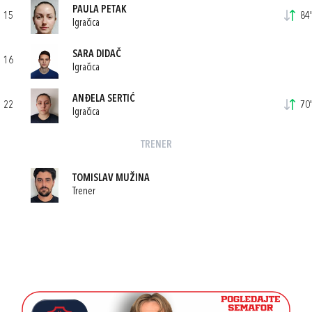
PAULA PETAK
15
84'
Igračica
SARA DIDAČ
16
Igračica
ANĐELA SERTIĆ
22
70'
Igračica
TRENER
TOMISLAV MUŽINA
Trener