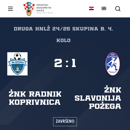
Druga HNLŽ 24/25 skupina B, 4.
kolo
2
:
1
ŽNK
ŽNK Radnik
Slavonija
Koprivnica
Požega
ZAVRŠENO