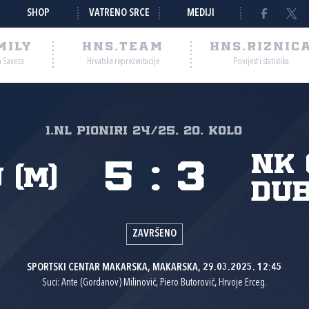
SHOP
VATRENO SRCE
MEDIJI
MILY
HNS.TEAM
HNS.RIZNIC
a Saveza
Hrvatske reprezentacije
Povijest i statistika
1.nl Pioniri 24/25, 20. kolo
NK 
5
:
3
 (M)
Dub
ZAVRŠENO
SPORTSKI CENTAR MAKARSKA, MAKARSKA, 29.03.2025. 12:45
Suci: Ante (Gordanov) Milinović, Piero Butorović, Hrvoje Erceg.