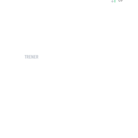
69'
TRENER