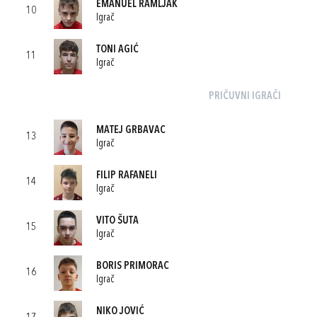
EMANUEL RAMLJAK
10
Igrač
TONI AGIĆ
11
Igrač
PRIČUVNI IGRAČI
MATEJ GRBAVAC
13
Igrač
FILIP RAFANELI
14
Igrač
VITO ŠUTA
15
Igrač
BORIS PRIMORAC
16
Igrač
NIKO JOVIĆ