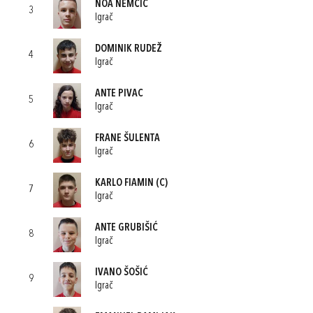
NOA NEMČIĆ
3
Igrač
DOMINIK RUDEŽ
4
Igrač
ANTE PIVAC
5
Igrač
FRANE ŠULENTA
6
Igrač
KARLO FIAMIN
(C)
7
Igrač
ANTE GRUBIŠIĆ
8
Igrač
IVANO ŠOŠIĆ
9
Igrač