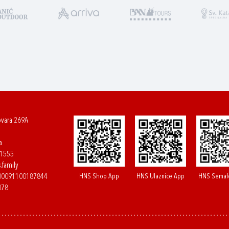
ovara 269A
a
61555
.family
HNS Shop App
HNS Ulaznice App
HNS Semaf
400091100187844
078