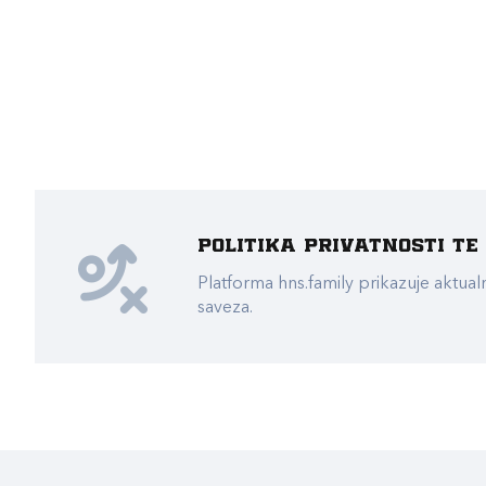
Politika privatnosti t
Platforma hns.family prikazuje akt
saveza.