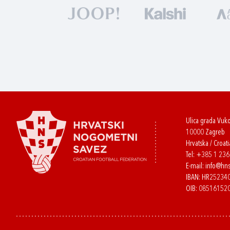
Ulica grada Vuk
10000 Zagreb
Hrvatska / Croati
Tel:
+385 1 23
E-mail:
info@hns
IBAN: HR2523
OIB: 08516152