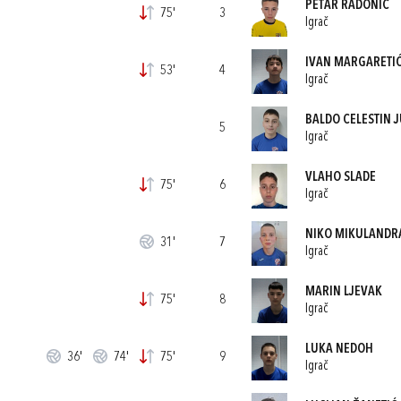
PETAR RADONIĆ
75'
3
Igrač
IVAN MARGARETI
53'
4
Igrač
BALDO CELESTIN J
5
Igrač
VLAHO SLADE
75'
6
Igrač
NIKO MIKULANDR
31'
7
Igrač
MARIN LJEVAK
75'
8
Igrač
LUKA NEDOH
36'
74'
75'
9
Igrač