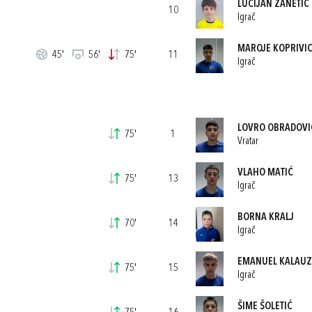
LUCIJAN ŽANETIĆ
10
Igrač
MAROJE KOPRIVI
45'
56'
75'
11
Igrač
LOVRO OBRADOVI
75'
1
Vratar
VLAHO MATIĆ
75'
13
Igrač
BORNA KRALJ
70'
14
Igrač
EMANUEL KALAUZ
75'
15
Igrač
ŠIME ŠOLETIĆ