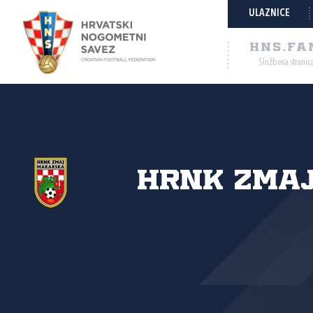
ULAZNICE
HNS.FA
Službena stranic
HRNK Zmaj