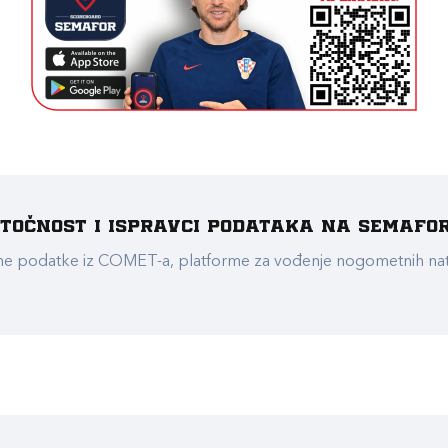
e točnost i ispravci podataka na Semafo
ualne podatke iz COMET-a, platforme za vođenje nogometnih n