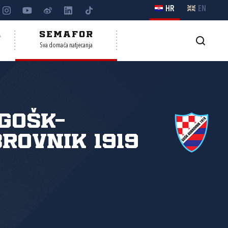
HR
EN
A
SEMAFOR
Sva domaća natjecanja
GOŠK-
rovnik 1919