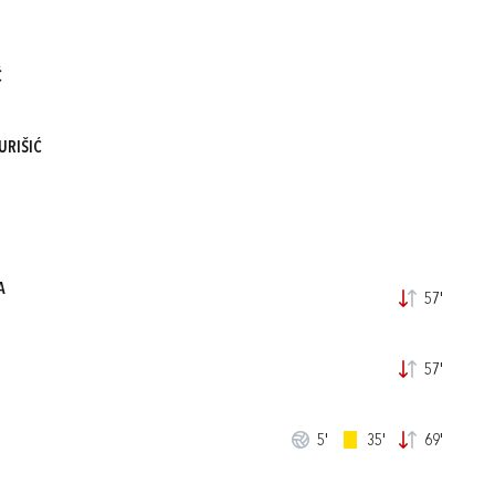
Ć
URIŠIĆ
A
57'
57'
5'
35'
69'