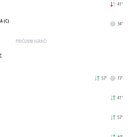
41'
CA
(C)
34'
PRIČUVNI IGRAČI
Ć
57'
77'
41'
57'