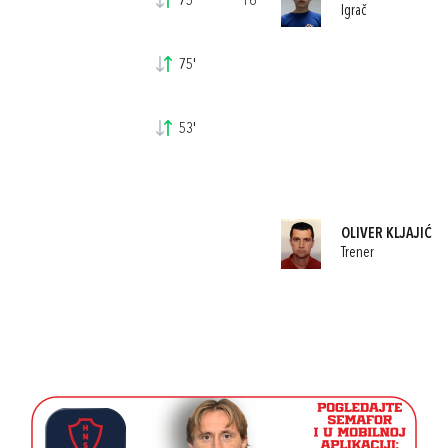
75'
16
Igrač
75'
53'
OLIVER KLJAJIĆ
Trener