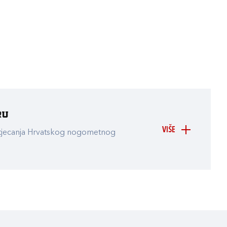
ru
VIŠE
atjecanja Hrvatskog nogometnog