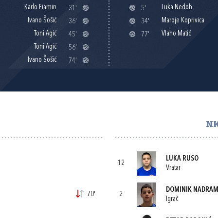
Karlo Fiamin
Luka Nedoh
31'
5'
Ivano Šošić
Maroje Koprivica
36'
34'
Toni Agić
Vlaho Matić
45'
77'
Toni Agić
56'
Ivano Šošić
74'
NK
LUKA RUSO
12
Vratar
DOMINIK NADRAM
70'
2
Igrač