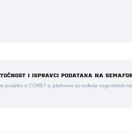
e točnost i ispravci podataka na Semafo
ualne podatke iz COMET-a, platforme za vođenje nogometnih n