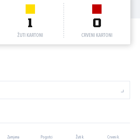
1
0
ŽUTI KARTONI
CRVENI KARTONI
Zamjena
Pogotci
Žuti k.
Crveni k.