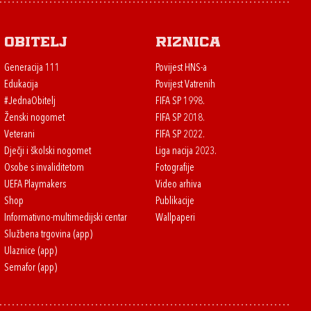
Obitelj
Riznica
Generacija 111
Povijest HNS-a
Edukacija
Povijest Vatrenih
#JednaObitelj
FIFA SP 1998.
Ženski nogomet
FIFA SP 2018.
Veterani
FIFA SP 2022.
Dječji i školski nogomet
Liga nacija 2023.
Osobe s invaliditetom
Fotografije
UEFA Playmakers
Video arhiva
Shop
Publikacije
Informativno-multimedijski centar
Wallpaperi
Službena trgovina (app)
Ulaznice (app)
Semafor (app)