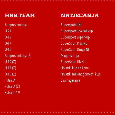
HNS.team
Natjecanja
A reprezentacija
Supersport HNL
U-21
Supersport Hrvatski kup
U-19
Supersport Superkup
U-17
SuperSport Prva NL
U-15
SuperSport Druga NL
A reprezentacija (Ž)
Magenta Liga
U-19 (Ž)
SuperSport HMNL
U-17 (Ž)
Hrvatski kup za žene
U-15 (Ž)
Hrvatski malonogometni kup
Futsal A
Sva natjecanja
Futsal A (Ž)
Futsal U-19