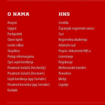
O nama
HNS
Povijest
Središta
Uspjesi
Županijski nogometni savezi
Predsjednik
Suci
Glavni tajnik
Nogometna akademija
Izvršni odbor
Arbitražni sud
Skupština
Propisi i dokumenti HNS-a
Pristup informacijama
Licenciranje
Opći uvjeti korištenja
Registracije
Privatnost i kolačići (hns.family)
Međunarodni transferi
Privatnost i kolačići (hns.team)
Posrednici
Uvjeti korištenja (app Semafor)
Mediji
Privatnost korisnika (app Semafor)
Logotipi
Kontakti