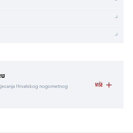
ru
VIŠE
atjecanja Hrvatskog nogometnog