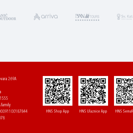
ovara 269A
a
61555
.family
HNS Shop App
HNS Ulaznice App
HNS Semaf
400091100187844
078