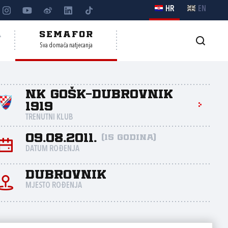
HR
EN
A
SEMAFOR
Sva domaća natjecanja
NK GOŠK-Dubrovnik
1919
TRENUTNI KLUB
09.08.2011.
(15 godina)
DATUM ROĐENJA
Dubrovnik
MJESTO ROĐENJA