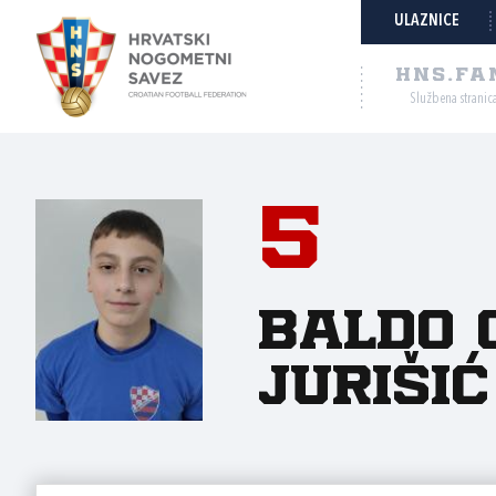
ULAZNICE
HNS.FA
Službena stranic
5
Baldo 
Jurišić