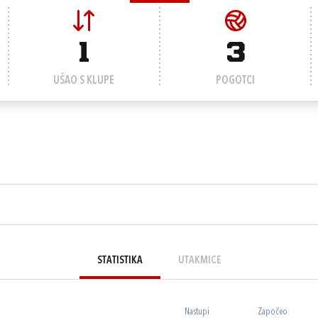
1
3
UŠAO S KLUPE
POGOTCI
STATISTIKA
UTAKMICE
Nastupi
Započeo