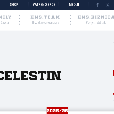
SHOP
VATRENO SRCE
MEDIJI
MILY
HNS.TEAM
HNS.RIZNIC
a Saveza
Hrvatske reprezentacije
Povijest i statistika
Celestin
2025/26