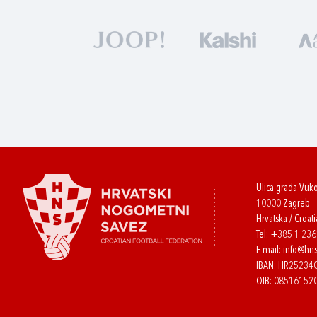
Ulica grada Vuk
10000 Zagreb
Hrvatska / Croati
Tel:
+385 1 23
E-mail:
info@hns
IBAN: HR2523
OIB: 08516152