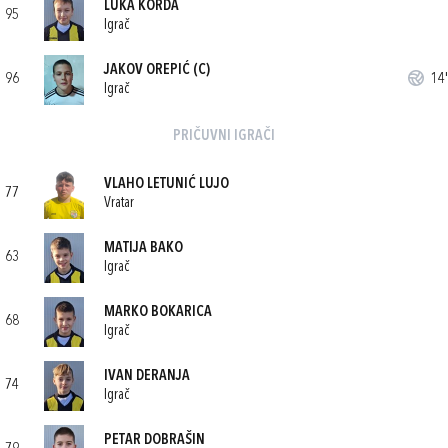
LUKA KORDA
95
Igrač
JAKOV OREPIĆ
(C)
96
14'
Igrač
PRIČUVNI IGRAČI
VLAHO LETUNIĆ LUJO
77
Vratar
MATIJA BAKO
63
Igrač
MARKO BOKARICA
68
Igrač
IVAN DERANJA
74
Igrač
PETAR DOBRAŠIN