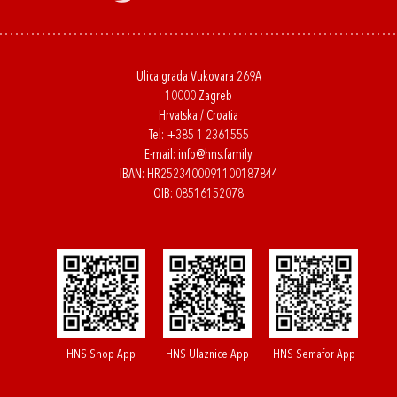
Ulica grada Vukovara 269A
10000 Zagreb
Hrvatska / Croatia
Tel:
+385 1 2361555
E-mail:
info@hns.family
IBAN: HR2523400091100187844
OIB: 08516152078
HNS Shop App
HNS Ulaznice App
HNS Semafor App