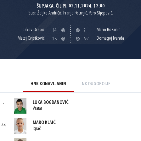
ŠUPJAKA, ČILIPI, 02.11.2024. 12:00
Suci: Željko Andričić, Franjo Pocrnjić, Pero Stjepović.
Jakov Orepić
Marin Božanić
14'
2'
Matej Cvjetković
Domagoj Ivanda
18'
65'
HNK KONAVLJANIN
NK DUGOPOLJE
LUKA BOGDANOVIĆ
1
Vratar
MARO KLAIĆ
44
Igrač