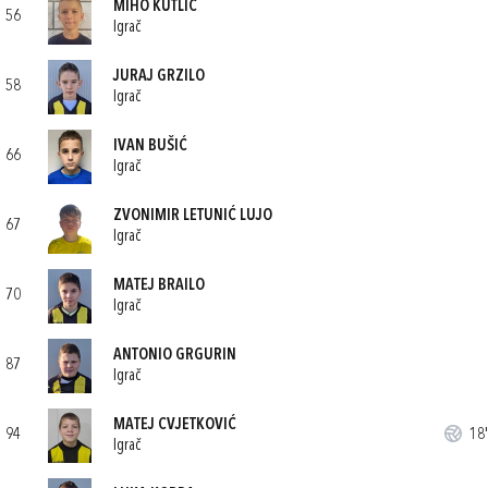
MIHO KUTLIĆ
56
Igrač
JURAJ GRZILO
58
Igrač
IVAN BUŠIĆ
66
Igrač
ZVONIMIR LETUNIĆ LUJO
67
Igrač
MATEJ BRAILO
70
Igrač
ANTONIO GRGURIN
87
Igrač
MATEJ CVJETKOVIĆ
94
18'
Igrač