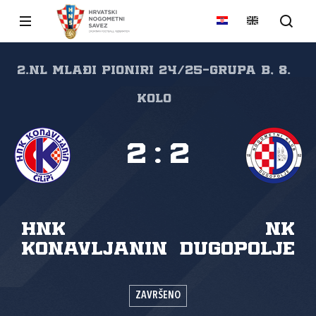
2.nl Mlađi pioniri 24/25-grupa B, 8.
kolo
2
:
2
HNK
NK
Konavljanin
Dugopolje
ZAVRŠENO