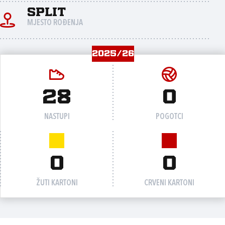
Split
MJESTO ROĐENJA
2025/26
28
0
NASTUPI
POGOTCI
0
0
ŽUTI KARTONI
CRVENI KARTONI