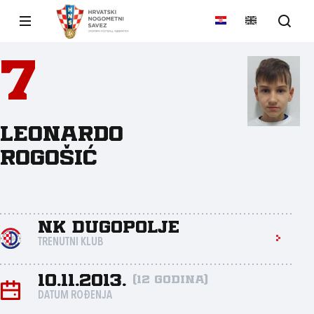
7
Leonardo
Rogošić
NK Dugopolje
TRENUTNI KLUB
10.11.2013.
(12 godina)
DATUM ROĐENJA