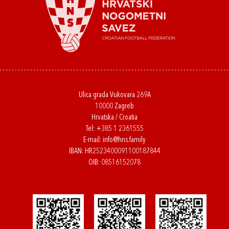
Ulica grada Vukovara 269A
10000 Zagreb
Hrvatska / Croatia
Tel:
+385 1 2361555
E-mail:
info@hns.family
IBAN: HR2523400091100187844
OIB: 08516152078