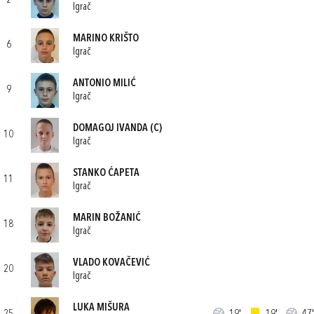
2
Igrač
MARINO KRIŠTO
6
Igrač
ANTONIO MILIĆ
9
Igrač
DOMAGOJ IVANDA
(C)
10
Igrač
STANKO ĆAPETA
11
Igrač
MARIN BOŽANIĆ
18
Igrač
VLADO KOVAČEVIĆ
20
Igrač
LUKA MIŠURA