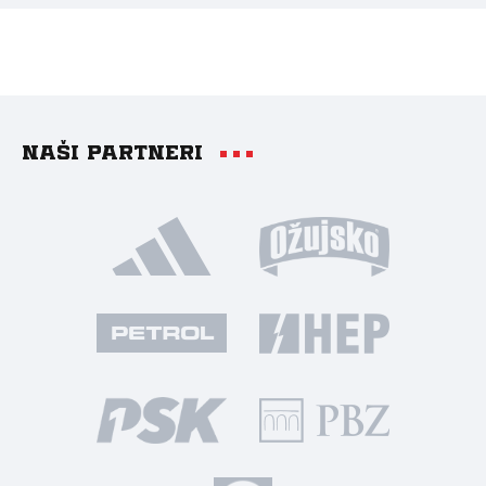
Naši partneri