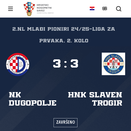
2.nl Mlađi pioniri 24/25-Liga za
prvaka, 2. kolo
3
:
3
NK
HNK Slaven
Dugopolje
Trogir
ZAVRŠENO