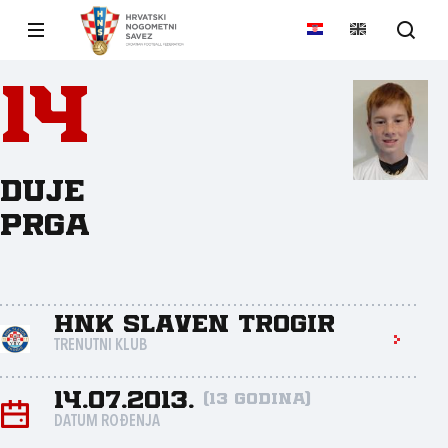
14
Duje
Prga
HNK Slaven Trogir
TRENUTNI KLUB
14.07.2013.
(13 godina)
DATUM ROĐENJA