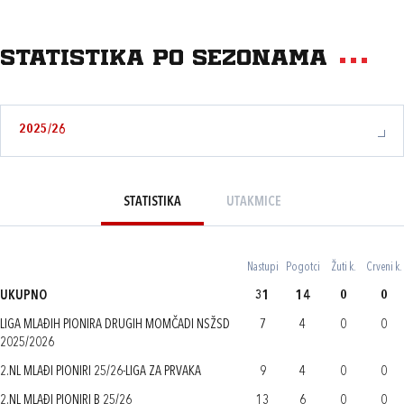
Statistika po sezonama
2025/26
STATISTIKA
UTAKMICE
Nastupi
Pogotci
Žuti k.
Crveni k.
UKUPNO
31
14
0
0
LIGA MLAĐIH PIONIRA DRUGIH MOMČADI NSŽSD
7
4
0
0
2025/2026
2.NL MLAĐI PIONIRI 25/26-LIGA ZA PRVAKA
9
4
0
0
2.NL MLAĐI PIONIRI B 25/26
13
6
0
0