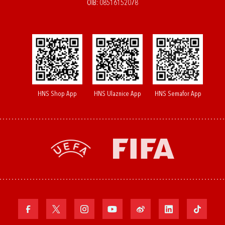
OIB: 08516152078
HNS Shop App
HNS Ulaznice App
HNS Semafor App