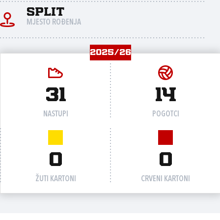
Split
MJESTO ROĐENJA
2025/26
31
14
NASTUPI
POGOTCI
0
0
ŽUTI KARTONI
CRVENI KARTONI