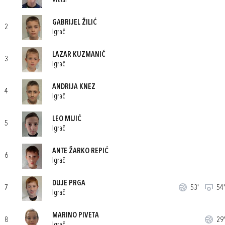
Vratar
GABRIJEL ŽILIĆ
2
Igrač
LAZAR KUZMANIĆ
3
Igrač
ANDRIJA KNEZ
4
Igrač
LEO MIJIĆ
5
Igrač
ANTE ŽARKO REPIĆ
6
Igrač
DUJE PRGA
7
53'
54'
Igrač
MARINO PIVETA
8
29'