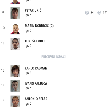
Igrač
PETAR UKIĆ
9
34'
56'
Igrač
MARIN DOBRIČIĆ
(C)
10
Igrač
TONI ŠKEMBER
11
Igrač
PRIČUVNI IGRAČI
KARLO RADMAN
13
Igrač
IVANO PALJUCA
14
Igrač
ANTONIO BELAS
15
Igrač