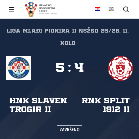
Liga mlađi pionira II NSŽSD 25/26, 11.
kolo
5
:
4
HNK Slaven
RNK Split
Trogir II
1912 II
ZAVRŠENO