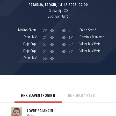
BATARIJA, TROGIR, 14.12.2025. 09:00
Gledatelja: 30
Suci: Ivan Jurič.
Marino Piveta
Frane Stazić
29'
2'
Petar Ukić
Dominik Matkovic
34'
18'
Duje Prga
Viktor Bilić-Prcić
53'
20'
Duje Prga
Viktor Bilić-Prcić
54'
31'
Petar Ukić
56'
HNK SLAVEN TROGIR II
RNK SPLIT 1912 II
LOVRE BALANCIN
1