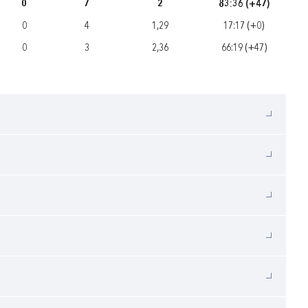
0
7
2
83:36 (+47)
0
4
1,29
17:17 (+0)
0
3
2,36
66:19 (+47)