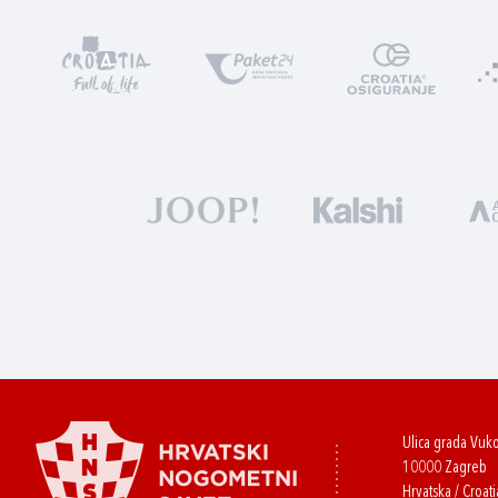
Ulica grada Vuk
10000 Zagreb
Hrvatska / Croati