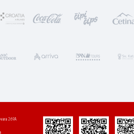
ovara 269A
a