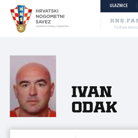
ULAZNICE
HNS.FA
Službena stranic
Ivan
Odak