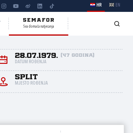
HR
EN
A
SEMAFOR
Sva domaća natjecanja
28.07.1979.
(47 godina)
DATUM ROĐENJA
Split
MJESTO ROĐENJA