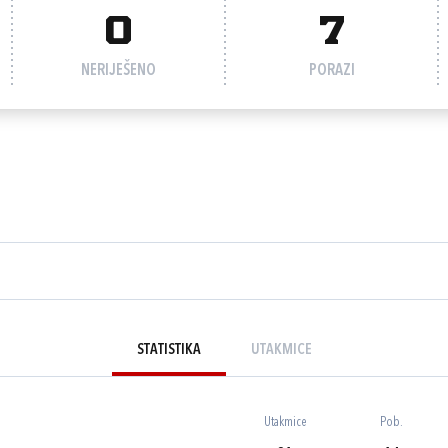
0
7
NERIJEŠENO
PORAZI
STATISTIKA
UTAKMICE
Utakmice
Pob.