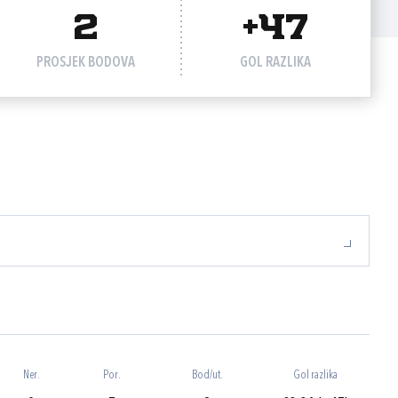
2
+47
PROSJEK BODOVA
GOL RAZLIKA
Ner.
Por.
Bod/ut.
Gol razlika