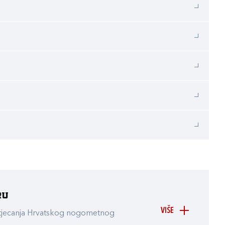
ru
VIŠE
atjecanja Hrvatskog nogometnog