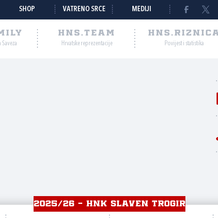
SHOP
VATRENO SRCE
MEDIJI
MILY
HNS.TEAM
HNS.RIZNIC
a Saveza
Hrvatske reprezentacije
Povijest i statistika
2025/26 - HNK SLAVEN TROGIR