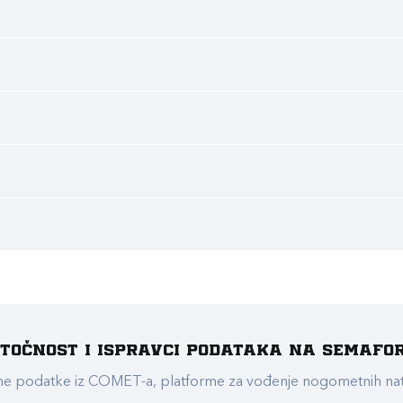
e točnost i ispravci podataka na Semafo
ualne podatke iz COMET-a, platforme za vođenje nogometnih n