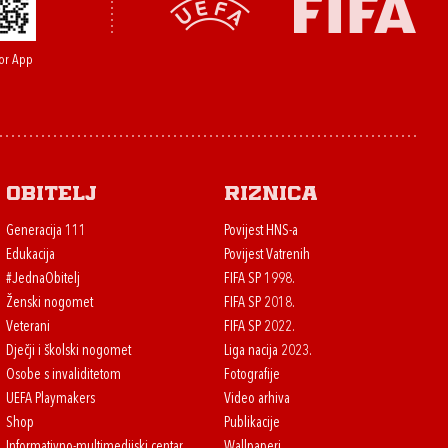
or App
Obitelj
Riznica
Generacija 111
Povijest HNS-a
Edukacija
Povijest Vatrenih
#JednaObitelj
FIFA SP 1998.
Ženski nogomet
FIFA SP 2018.
Veterani
FIFA SP 2022.
Dječji i školski nogomet
Liga nacija 2023.
Osobe s invaliditetom
Fotografije
UEFA Playmakers
Video arhiva
Shop
Publikacije
Informativno-multimedijski centar
Wallpaperi