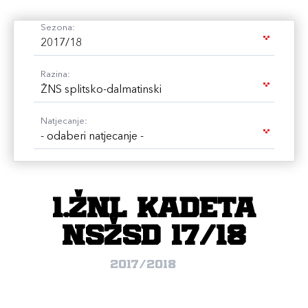
Sezona:
2017/18
Razina:
ŽNS splitsko-dalmatinski
Natjecanje:
- odaberi natjecanje -
1.ŽNL Kadeta
NSŽSD 17/18
2017/2018