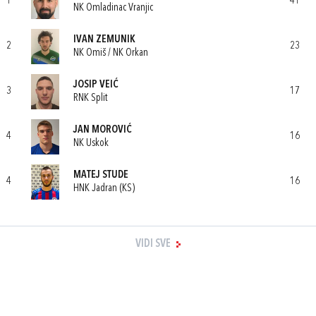
1
41
NK Omladinac Vranjic
IVAN ZEMUNIK
2
23
NK Omiš / NK Orkan
JOSIP VEIĆ
3
17
RNK Split
JAN MOROVIĆ
4
16
NK Uskok
MATEJ STUDE
4
16
HNK Jadran (KS)
VIDI SVE