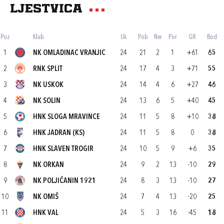
Ljestvica
Poz
Klub
Uk
Pob
Ner
Por
GR
Bod
1
NK OMLADINAC VRANJIC
24
21
2
1
+61
65
2
RNK SPLIT
24
17
4
3
+71
55
3
NK USKOK
24
14
4
6
+27
46
4
NK SOLIN
24
13
6
5
+40
45
5
HNK SLOGA MRAVINCE
24
11
5
8
+10
38
6
HNK JADRAN (KS)
24
11
5
8
0
38
7
HNK SLAVEN TROGIR
24
10
5
9
+6
35
8
NK ORKAN
24
9
2
13
-10
29
9
NK POLJIČANIN 1921
24
8
3
13
-10
27
10
NK OMIŠ
24
7
4
13
-20
25
11
HNK VAL
24
5
3
16
-45
18