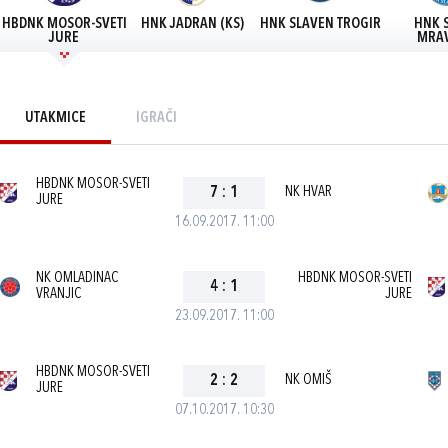
HBDNK MOSOR-SVETI
HNK JADRAN (KS)
HNK SLAVEN TROGIR
HNK 
JURE
MRAV
UTAKMICE
IGRAČI
HBDNK MOSOR-SVETI
7
:
1
NK HVAR
JURE
16.09.2017. 11:00
NK OMLADINAC
HBDNK MOSOR-SVETI
4
:
1
VRANJIC
JURE
23.09.2017. 11:00
HBDNK MOSOR-SVETI
2
:
2
NK OMIŠ
JURE
07.10.2017. 10:30