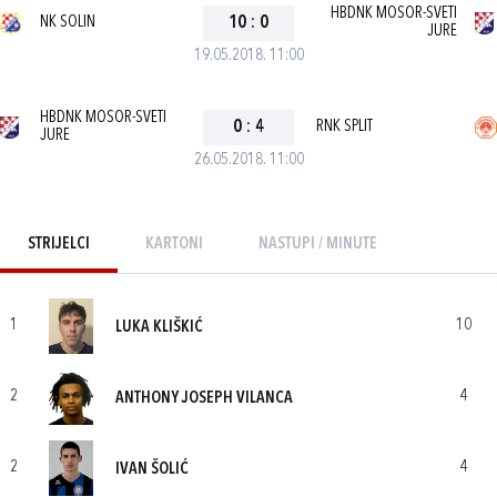
HBDNK MOSOR-SVETI
NK SOLIN
10
:
0
JURE
19.05.2018. 11:00
HBDNK MOSOR-SVETI
0
:
4
RNK SPLIT
JURE
26.05.2018. 11:00
STRIJELCI
KARTONI
NASTUPI / MINUTE
1
10
LUKA KLIŠKIĆ
2
4
ANTHONY JOSEPH VILANCA
2
4
IVAN ŠOLIĆ