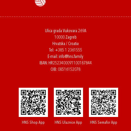
Ulica grada Vukovara 269A
10000 Zagreb
Hrvatska / Croatia
Tel:
+385 1 2361555
E-mail:
info@hns.family
IBAN: HR2523400091100187844
OIB: 08516152078
HNS Shop App
HNS Ulaznice App
HNS Semafor App