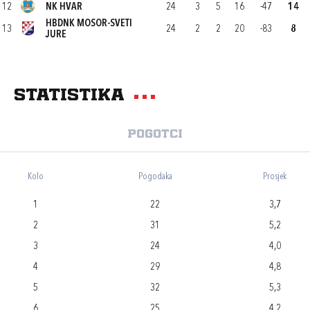
12
NK HVAR
24
3
5
16
-47
14
HBDNK MOSOR-SVETI
13
24
2
2
20
-83
8
JURE
Statistika
Pogotci
Kolo
Pogodaka
Prosjek
1
22
3,7
2
31
5,2
3
24
4,0
4
29
4,8
5
32
5,3
6
25
4,2