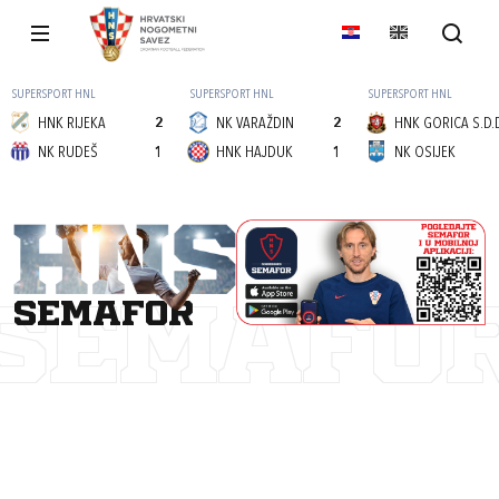
SUPERSPORT HNL
SUPERSPORT HNL
SUPERSPORT HNL
HNK RIJEKA
2
NK VARAŽDIN
2
HNK GORICA S.D.
NK RUDEŠ
1
HNK HAJDUK
1
NK OSIJEK
semafor
SEMAFO