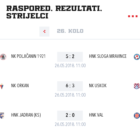
Raspored, rezultati,
strijelci
26. kolo
NK POLJIČANIN 1921
5
:
2
HNK SLOGA MRAVINCE
26.05.2018. 11:00
NK ORKAN
6
:
3
NK USKOK
26.05.2018. 11:00
HNK JADRAN (KS)
2
:
0
HNK VAL
26.05.2018. 11:00