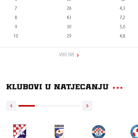
7
26
4,3
8
43
7,2
9
30
5,0
10
29
4,8
VIDI SVE
Klubovi u natjecanju