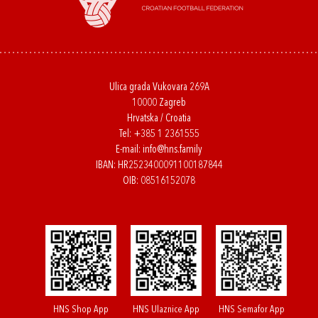
Ulica grada Vukovara 269A
10000 Zagreb
Hrvatska / Croatia
Tel:
+385 1 2361555
E-mail:
info@hns.family
IBAN: HR2523400091100187844
OIB: 08516152078
HNS Shop App
HNS Ulaznice App
HNS Semafor App