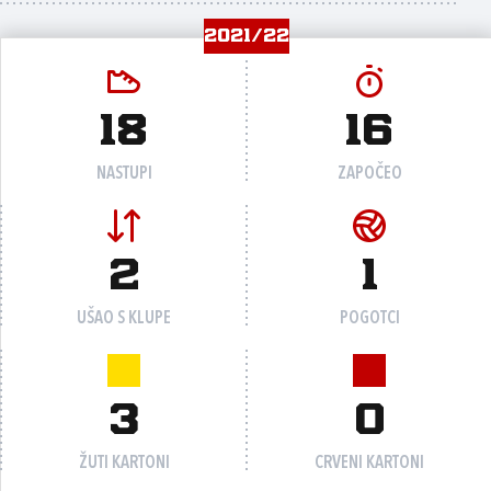
2021/22
18
16
NASTUPI
ZAPOČEO
2
1
UŠAO S KLUPE
POGOTCI
3
0
ŽUTI KARTONI
CRVENI KARTONI