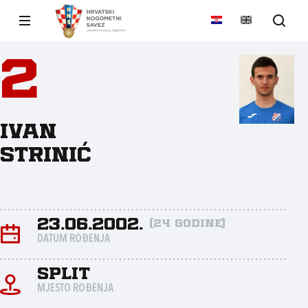
2
Ivan
Strinić
23.06.2002.
(24 godine)
DATUM ROĐENJA
Split
MJESTO ROĐENJA