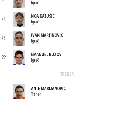
29
Igrač
NOA KATUŠIĆ
74
Igrač
IVAN MARTINOVIĆ
75
Igrač
EMANUEL BUZOV
99
Igrač
TRENER
ANTE MARIJANOVIĆ
Trener