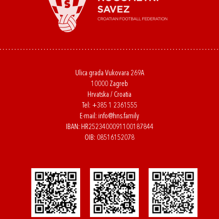
Ulica grada Vukovara 269A
10000 Zagreb
Hrvatska / Croatia
Tel:
+385 1 2361555
E-mail:
info@hns.family
IBAN: HR2523400091100187844
OIB: 08516152078