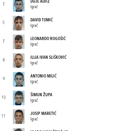
DUJE ALVIŽ
2
Igrač
DAVID TOMIĆ
5
Igrač
LEONARDO ROGOŠIĆ
7
Igrač
ILIJA IVAN SLIŠKOVIĆ
8
Igrač
ANTONIO MILIĆ
9
Igrač
ŠIMUN ŽUPA
10
Igrač
JOSIP MARETIĆ
11
Igrač