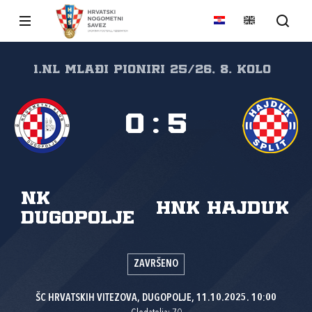
1.nl Mlađi pioniri 25/26, 8. kolo
0
:
5
NK
HNK Hajduk
Dugopolje
ZAVRŠENO
ŠC HRVATSKIH VITEZOVA, DUGOPOLJE, 11.10.2025. 10:00