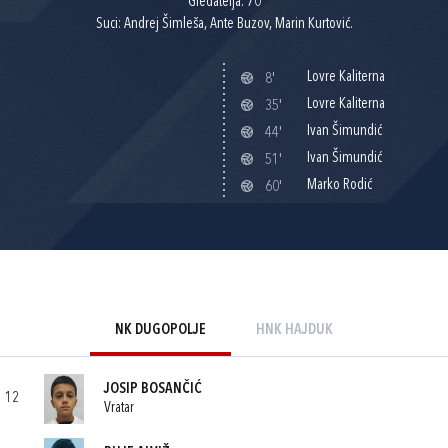
Gledatelja: 70
Suci: Andrej Šimleša, Ante Buzov, Marin Kurtović.
Lovre Kaliterna
8'
Lovre Kaliterna
35'
Ivan Šimundić
44'
Ivan Šimundić
51'
Marko Rodić
60'
NK DUGOPOLJE
HNK HAJDUK
JOSIP BOSANČIĆ
12
Vratar