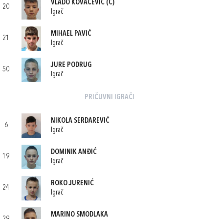
VLADO KOVAČEVIĆ
(C)
20
Igrač
MIHAEL PAVIĆ
21
Igrač
JURE PODRUG
50
Igrač
PRIČUVNI IGRAČI
NIKOLA SERDAREVIĆ
6
Igrač
DOMINIK ANĐIĆ
19
Igrač
ROKO JURENIĆ
24
Igrač
MARINO SMODLAKA