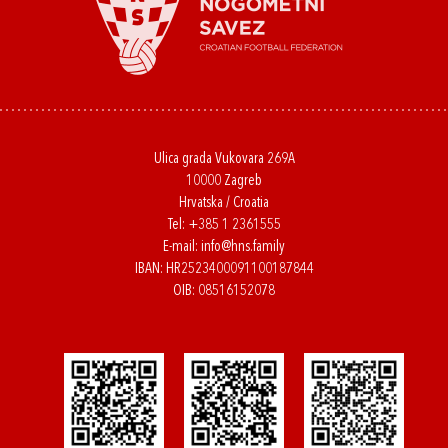
Ulica grada Vukovara 269A
10000 Zagreb
Hrvatska / Croatia
Tel:
+385 1 2361555
E-mail:
info@hns.family
IBAN: HR2523400091100187844
OIB: 08516152078