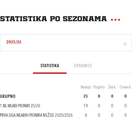
Statistika po sezonama
2025/26
STATISTIKA
UTAKMICE
Nastupi
Pogotci
Žuti k.
Crveni k.
UKUPNO
25
0
0
0
1.NL MLAĐI PIONIRI 25/26
19
0
0
0
PRVA LIGA MLAĐIH PIONIRA NSŽSD 2025/2026
6
0
0
0