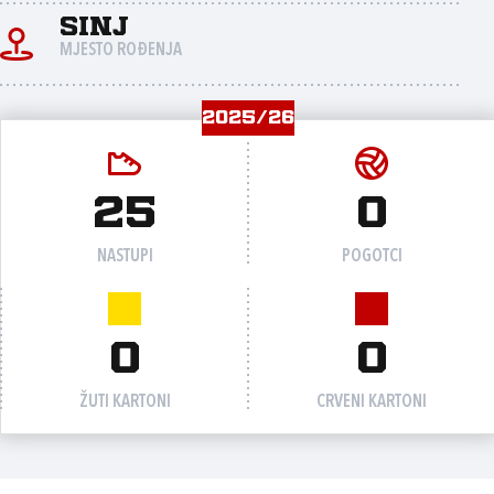
Sinj
MJESTO ROĐENJA
2025/26
25
0
NASTUPI
POGOTCI
0
0
ŽUTI KARTONI
CRVENI KARTONI