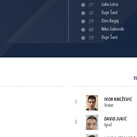
Luka Lisica
21'
Duje Šarić
35'
Elon Begaj
39'
Niko Sekovski
68'
Duje Šarić
70'
N
IVOR KNEŽEVIĆ
1
Vratar
DAVID JUKIĆ
2
Igrač