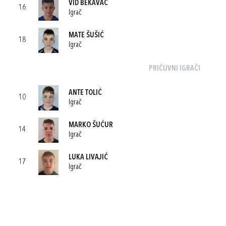
VID BEKAVAC
16
Igrač
MATE ŠUŠIĆ
18
Igrač
PRIČUVNI IGRAČI
ANTE TOLIĆ
10
Igrač
MARKO ŠUĆUR
14
Igrač
LUKA LIVAJIĆ
17
Igrač