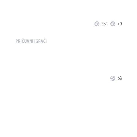
35'
70'
PRIČUVNI IGRAČI
68'