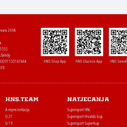
ovara 269A
a
61555
.family
HNS Shop App
HNS Ulaznice App
HNS Semaf
400091100187844
078
HNS.team
Natjecanja
A reprezentacija
Supersport HNL
U-21
Supersport Hrvatski kup
U-19
Supersport Superkup