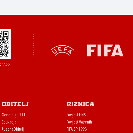
or App
Obitelj
Riznica
Generacija 111
Povijest HNS-a
Edukacija
Povijest Vatrenih
#JednaObitelj
FIFA SP 1998.