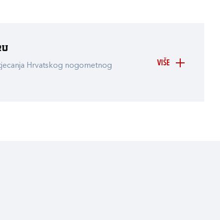
ru
VIŠE
atjecanja Hrvatskog nogometnog