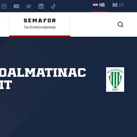
HR
EN
A
SEMAFOR
Sva domaća natjecanja
 Dalmatinac
it