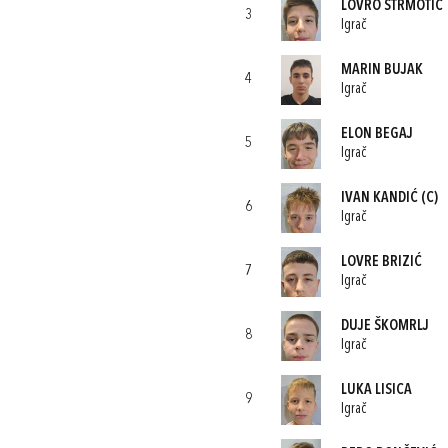
LOVRO STRMOTIĆ
3
Igrač
MARIN BUJAK
4
Igrač
ELON BEGAJ
5
Igrač
IVAN KANDIĆ
(C)
6
Igrač
LOVRE BRIZIĆ
7
Igrač
DUJE ŠKOMRLJ
8
Igrač
LUKA LISICA
9
Igrač