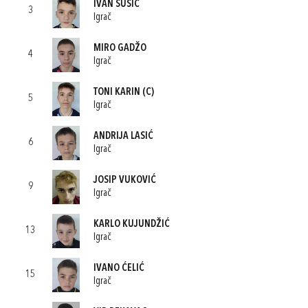
IVAN ŠUŠIĆ
3
Igrač
MIRO GADŽO
4
Igrač
TONI KARIN
(C)
5
Igrač
ANDRIJA LASIĆ
6
Igrač
JOSIP VUKOVIĆ
9
Igrač
KARLO KUJUNDŽIĆ
13
Igrač
IVANO ĆELIĆ
15
Igrač