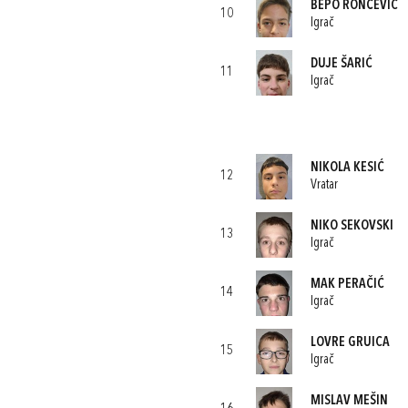
BEPO RONČEVIĆ
10
Igrač
DUJE ŠARIĆ
11
Igrač
NIKOLA KESIĆ
12
Vratar
NIKO SEKOVSKI
13
Igrač
MAK PERAČIĆ
14
Igrač
LOVRE GRUICA
15
Igrač
MISLAV MEŠIN