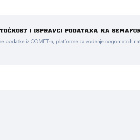
e točnost i ispravci podataka na Semafo
ualne podatke iz COMET-a, platforme za vođenje nogometnih n