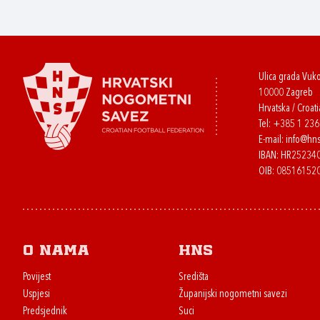
Ulica grada Vuk
10000 Zagreb
Hrvatska / Croati
Tel:
+385 1 23
E-mail:
info@hns
IBAN: HR2523
OIB: 08516152
O nama
HNS
Povijest
Središta
Uspjesi
Županijski nogometni savezi
Predsjednik
Suci