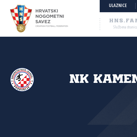
ULAZNICE
HNS.FA
Službena stranic
NK Kamen