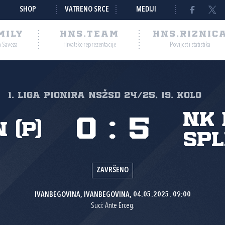
SHOP
VATRENO SRCE
MEDIJI
MILY
HNS.TEAM
HNS.RIZNIC
a Saveza
Hrvatske reprezentacije
Povijest i statistika
1. liga pionira NSŽSD 24/25, 19. kolo
NK
0
:
5
 (P)
Spl
ZAVRŠENO
IVANBEGOVINA, IVANBEGOVINA, 04.05.2025. 09:00
Suci: Ante Erceg.