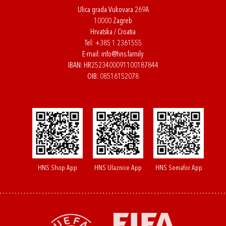
Ulica grada Vukovara 269A
10000 Zagreb
Hrvatska / Croatia
Tel:
+385 1 2361555
E-mail:
info@hns.family
IBAN: HR2523400091100187844
OIB: 08516152078
HNS Shop App
HNS Ulaznice App
HNS Semafor App