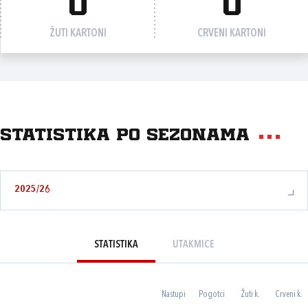
0
0
ŽUTI KARTONI
CRVENI KARTONI
Statistika po sezonama
2025/26
STATISTIKA
UTAKMICE
Nastupi
Pogotci
Žuti k.
Crveni k.