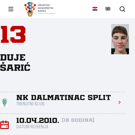
13
Duje
Šarić
NK Dalmatinac Split
TRENUTNI KLUB
10.04.2010.
(16 godina)
DATUM ROĐENJA