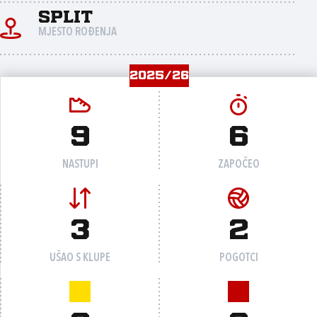
Split
MJESTO ROĐENJA
2025/26
9
6
NASTUPI
ZAPOČEO
3
2
UŠAO S KLUPE
POGOTCI