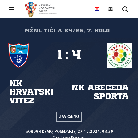
MŽNL TIĆI A 24/25, 7. kolo
1
:
4
NK
NK Abeceda
Hrvatski
sporta
vitez
ZAVRŠENO
GORDAN DEMO, POSEDARJE, 27.10.2024. 08:30