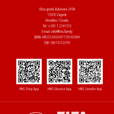
Ulica grada Vukovara 269A
10000 Zagreb
Hrvatska / Croatia
Tel:
+385 1 2361555
E-mail:
info@hns.family
IBAN: HR2523400091100187844
OIB: 08516152078
HNS Shop App
HNS Ulaznice App
HNS Semafor App