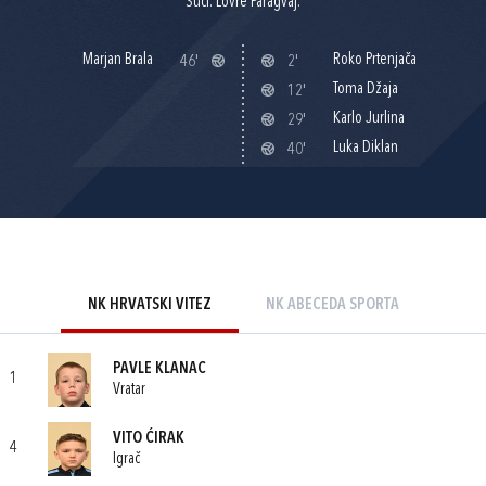
Suci: Lovre Paragvaj.
Marjan Brala
Roko Prtenjača
46'
2'
Toma Džaja
12'
Karlo Jurlina
29'
Luka Diklan
40'
NK HRVATSKI VITEZ
NK ABECEDA SPORTA
PAVLE KLANAC
1
Vratar
VITO ĆIRAK
4
Igrač