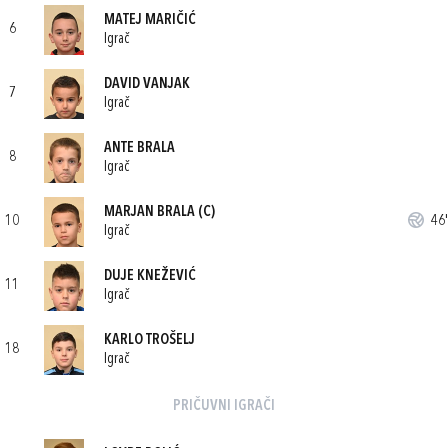
MATEJ MARIČIĆ
6
Igrač
DAVID VANJAK
7
Igrač
ANTE BRALA
8
Igrač
MARJAN BRALA
(C)
10
46'
Igrač
DUJE KNEŽEVIĆ
11
Igrač
KARLO TROŠELJ
18
Igrač
PRIČUVNI IGRAČI