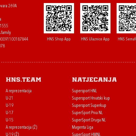
ovara 269A
a
61555
.family
HNS Shop App
HNS Ulaznice App
HNS Semaf
400091100187844
078
HNS.team
Natjecanja
A reprezentacija
Supersport HNL
U-21
Supersport Hrvatski kup
U-19
Supersport Superkup
U-17
SuperSport Prva NL
U-15
SuperSport Druga NL
A reprezentacija (Ž)
Magenta Liga
U-19 (Ž)
SuperSport HMNL