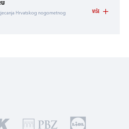
ru
VIŠE
atjecanja Hrvatskog nogometnog