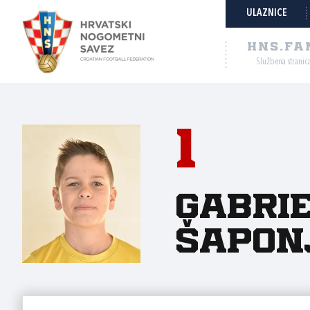
ULAZNICE
HNS.FA
Službena stranic
1
Gabri
Šapon