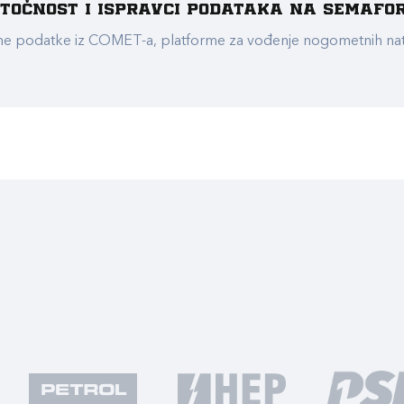
e točnost i ispravci podataka na Semafo
ualne podatke iz COMET-a, platforme za vođenje nogometnih n