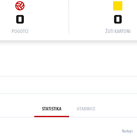
0
0
POGOTCI
ŽUTI KARTONI
STATISTIKA
UTAKMICE
Nastupi