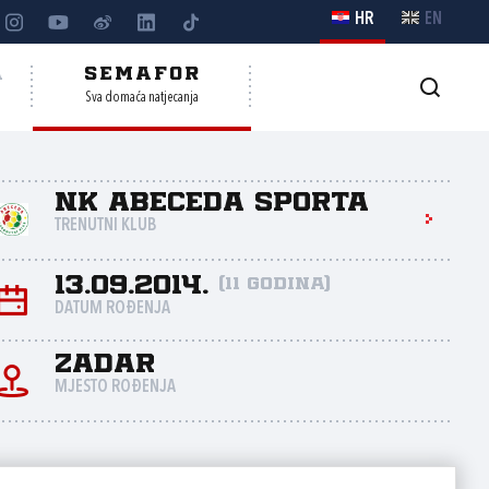
HR
EN
A
SEMAFOR
Sva domaća natjecanja
NK Abeceda sporta
TRENUTNI KLUB
13.09.2014.
(11 godina)
DATUM ROĐENJA
Zadar
MJESTO ROĐENJA