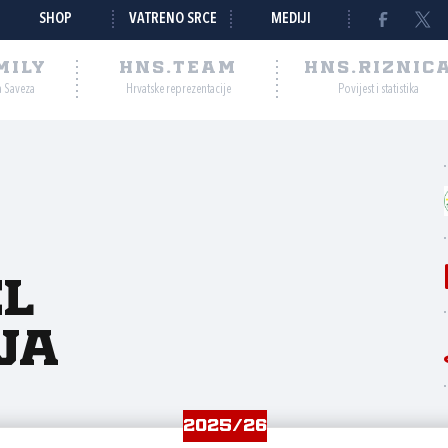
SHOP
VATRENO SRCE
MEDIJI
MILY
HNS.TEAM
HNS.RIZNIC
a Saveza
Hrvatske reprezentacije
Povijest i statistika
el
ja
2025/26