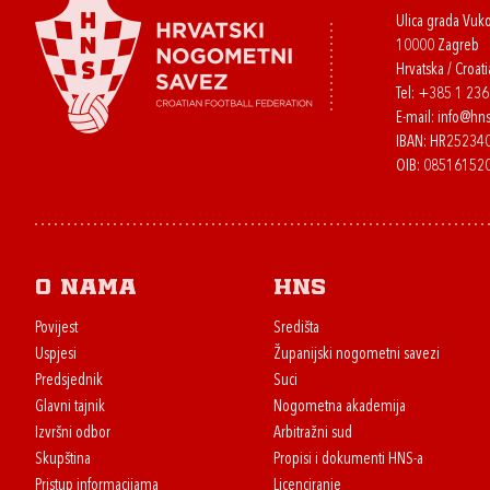
Ulica grada Vuk
10000 Zagreb
Hrvatska / Croati
Tel:
+385 1 23
E-mail:
info@hns
IBAN: HR2523
OIB: 08516152
O nama
HNS
Povijest
Središta
Uspjesi
Županijski nogometni savezi
Predsjednik
Suci
Glavni tajnik
Nogometna akademija
Izvršni odbor
Arbitražni sud
Skupština
Propisi i dokumenti HNS-a
Pristup informacijama
Licenciranje