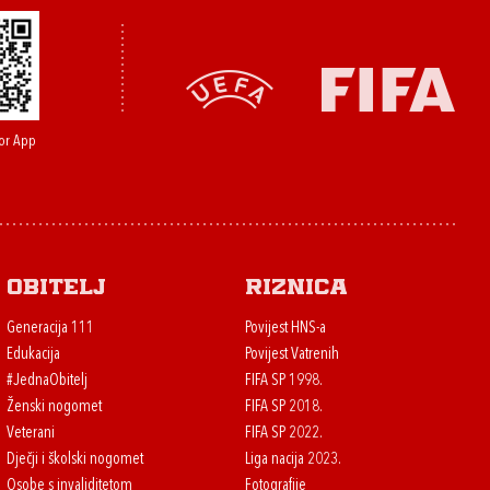
or App
Obitelj
Riznica
Generacija 111
Povijest HNS-a
Edukacija
Povijest Vatrenih
#JednaObitelj
FIFA SP 1998.
Ženski nogomet
FIFA SP 2018.
Veterani
FIFA SP 2022.
Dječji i školski nogomet
Liga nacija 2023.
Osobe s invaliditetom
Fotografije