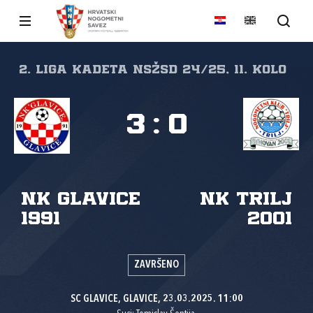
2. liga kadeta NSŽSD 24/25, 11. kolo
3
:
0
NK Glavice
NK Trilj
1991
2001
ZAVRŠENO
SC GLAVICE, GLAVICE, 23.03.2025. 11:00