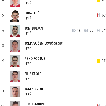
4
45'
Igrač
LUKA LIJIĆ
5
65'
Igrač
TONI BULJAN
6
18'
20'
74'
Igrač
TOMA VUČEMILOVIĆ-GRGIĆ
8
Igrač
NENO PODRUG
9
37'
Igrač
FILIP KROLO
13
Igrač
TOMISLAV BILIĆ
14
Igrač
ROKO ŠANDRIĆ