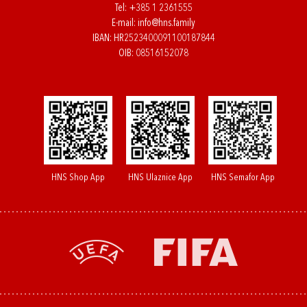
Tel:
+385 1 2361555
E-mail:
info@hns.family
IBAN: HR2523400091100187844
OIB: 08516152078
HNS Shop App
HNS Ulaznice App
HNS Semafor App