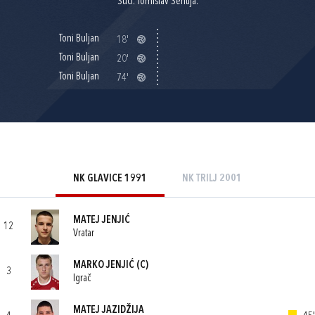
Suci: Tomislav Šentija.
Toni Buljan
18'
Toni Buljan
20'
Toni Buljan
74'
NK GLAVICE 1991
NK TRILJ 2001
MATEJ JENJIĆ
12
Vratar
MARKO JENJIĆ
(C)
3
Igrač
MATEJ JAZIDŽIJA