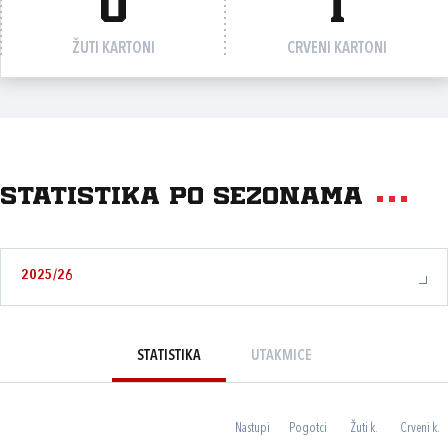
0
1
ŽUTI KARTONI
CRVENI KARTONI
Statistika po sezonama
2025/26
STATISTIKA
UTAKMICE
Nastupi
Pogotci
Žuti k.
Crveni k.