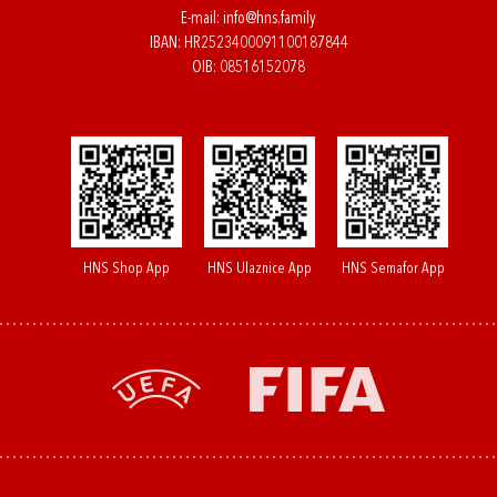
E-mail:
info@hns.family
IBAN: HR2523400091100187844
OIB: 08516152078
HNS Shop App
HNS Ulaznice App
HNS Semafor App