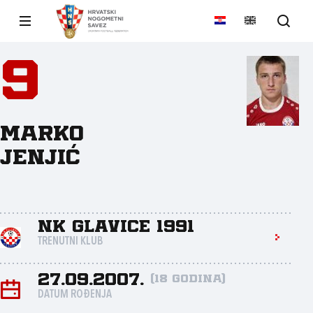
9
Marko
Jenjić
NK Glavice 1991
TRENUTNI KLUB
27.09.2007.
(18 godina)
DATUM ROĐENJA