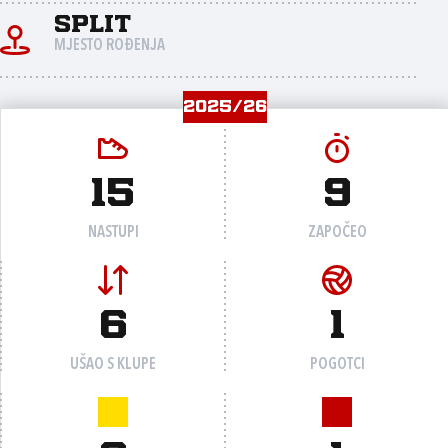
Split
MJESTO ROĐENJA
2025/26
15
9
NASTUPI
ZAPOČEO
6
1
UŠAO S KLUPE
POGOTCI