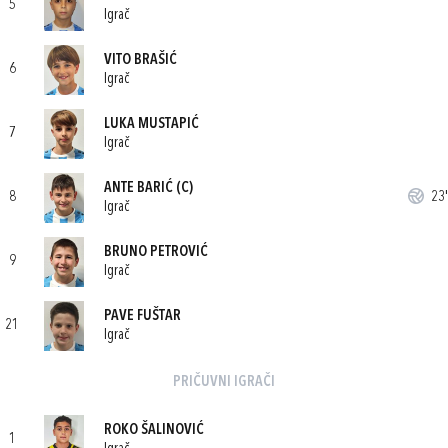
5
Igrač
VITO BRAŠIĆ
6
Igrač
LUKA MUSTAPIĆ
7
Igrač
ANTE BARIĆ
(C)
8
23'
Igrač
BRUNO PETROVIĆ
9
Igrač
PAVE FUŠTAR
21
Igrač
PRIČUVNI IGRAČI
ROKO ŠALINOVIĆ
1