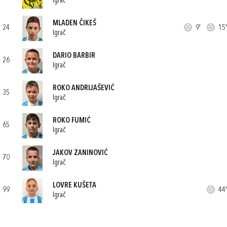
Igrač
MLADEN ČIKEŠ
24
9'
15'
Igrač
DARIO BARBIR
26
Igrač
ROKO ANDRIJAŠEVIĆ
35
Igrač
ROKO FUMIĆ
65
Igrač
JAKOV ZANINOVIĆ
70
Igrač
LOVRE KUŠETA
99
44'
Igrač