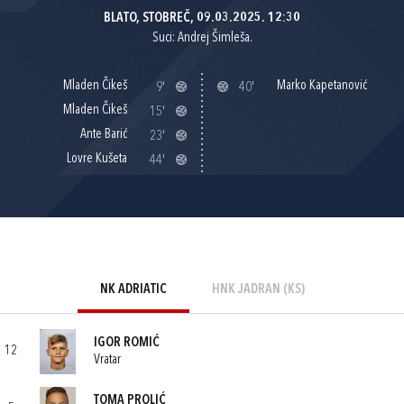
BLATO, STOBREČ, 09.03.2025. 12:30
Suci: Andrej Šimleša.
Mladen Čikeš
Marko Kapetanović
9'
40'
Mladen Čikeš
15'
Ante Barić
23'
Lovre Kušeta
44'
NK ADRIATIC
HNK JADRAN (KS)
IGOR ROMIĆ
12
Vratar
TOMA PROLIĆ