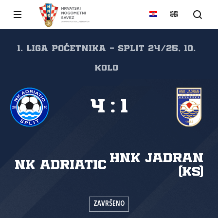
1. liga početnika - Split 24/25, 10.
kolo
4
:
1
HNK Jadran
NK Adriatic
(KS)
ZAVRŠENO