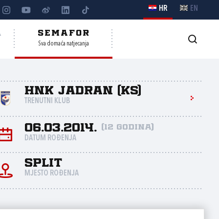
HR
EN
A
SEMAFOR
Sva domaća natjecanja
HNK Jadran (KS)
TRENUTNI KLUB
06.03.2014.
(12 godina)
DATUM ROĐENJA
Split
MJESTO ROĐENJA