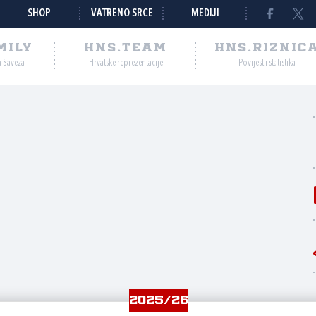
SHOP
VATRENO SRCE
MEDIJI
MILY
HNS.TEAM
HNS.RIZNIC
a Saveza
Hrvatske reprezentacije
Povijest i statistika
2025/26