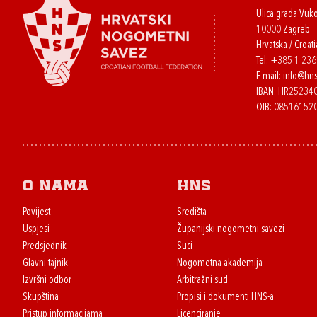
Ulica grada Vuk
10000 Zagreb
Hrvatska / Croati
Tel:
+385 1 23
E-mail:
info@hns
IBAN: HR2523
OIB: 08516152
O nama
HNS
Povijest
Središta
Uspjesi
Županijski nogometni savezi
Predsjednik
Suci
Glavni tajnik
Nogometna akademija
Izvršni odbor
Arbitražni sud
Skupština
Propisi i dokumenti HNS-a
Pristup informacijama
Licenciranje