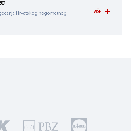
ru
VIŠE
atjecanja Hrvatskog nogometnog