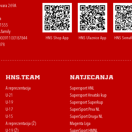
ovara 269A
a
61555
.family
HNS Shop App
HNS Ulaznice App
HNS Semaf
400091100187844
078
HNS.team
Natjecanja
A reprezentacija
Supersport HNL
U-21
Supersport Hrvatski kup
U-19
Supersport Superkup
U-17
SuperSport Prva NL
U-15
SuperSport Druga NL
A reprezentacija (Ž)
Magenta Liga
U-19 (Ž)
SuperSport HMNL