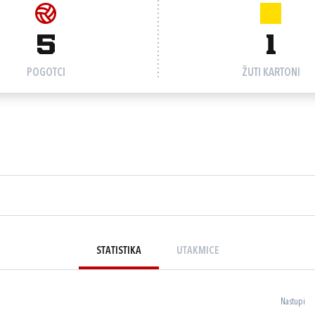
5
1
POGOTCI
ŽUTI KARTONI
STATISTIKA
UTAKMICE
Nastupi