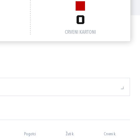
0
CRVENI KARTONI
Pogotci
Žuti k.
Crveni k.