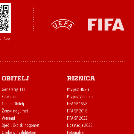
or App
Obitelj
Riznica
Generacija 111
Povijest HNS-a
Edukacija
Povijest Vatrenih
#JednaObitelj
FIFA SP 1998.
Ženski nogomet
FIFA SP 2018.
Veterani
FIFA SP 2022.
Dječji i školski nogomet
Liga nacija 2023.
Osobe s invaliditetom
Fotografije