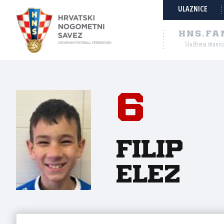
ULAZNICE
HNS.FA
Službena stranic
6
Filip
Elez