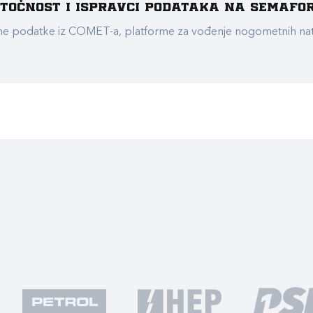
e točnost i ispravci podataka na Semafo
ualne podatke iz COMET-a, platforme za vođenje nogometnih n