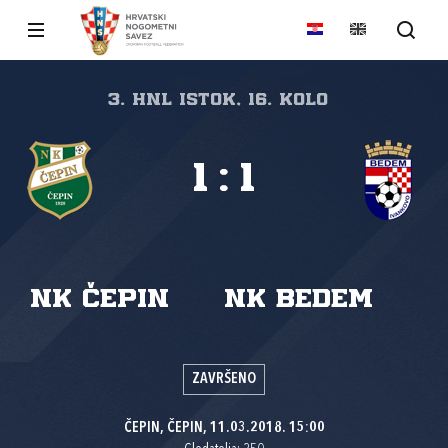
3. HNL Istok, 16. kolo
1
:
1
NK Čepin
NK Bedem
ZAVRŠENO
ČEPIN, ČEPIN, 11.03.2018. 15:00