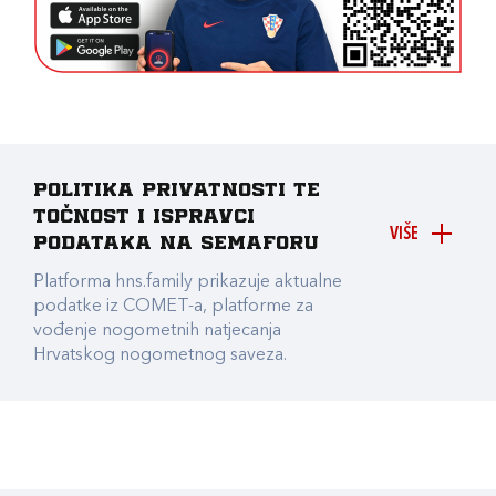
Politika privatnosti te
točnost i ispravci
VIŠE
podataka na Semaforu
Platforma hns.family prikazuje aktualne
podatke iz COMET-a, platforme za
vođenje nogometnih natjecanja
Hrvatskog nogometnog saveza.