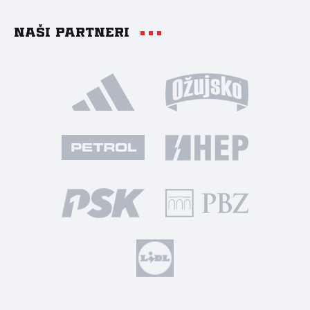
Naši partneri