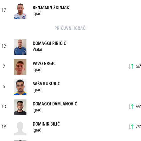
BENJAMIN ŽDINJAK
17
Igrač
PRIČUVNI IGRAČI
DOMAGOJ RIBIČIĆ
12
Vratar
PAVO GRGIĆ
2
66'
Igrač
SAŠA KUBURIĆ
5
Igrač
DOMAGOJ DAMJANOVIĆ
13
69'
Igrač
DOMINIK BILIĆ
18
79'
Igrač