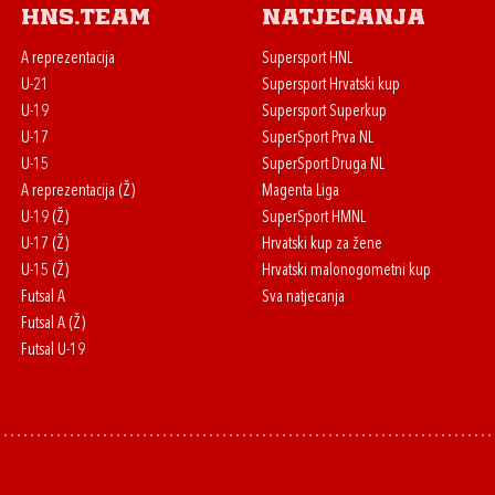
HNS.team
Natjecanja
A reprezentacija
Supersport HNL
U-21
Supersport Hrvatski kup
U-19
Supersport Superkup
U-17
SuperSport Prva NL
U-15
SuperSport Druga NL
A reprezentacija (Ž)
Magenta Liga
U-19 (Ž)
SuperSport HMNL
U-17 (Ž)
Hrvatski kup za žene
U-15 (Ž)
Hrvatski malonogometni kup
Futsal A
Sva natjecanja
Futsal A (Ž)
Futsal U-19