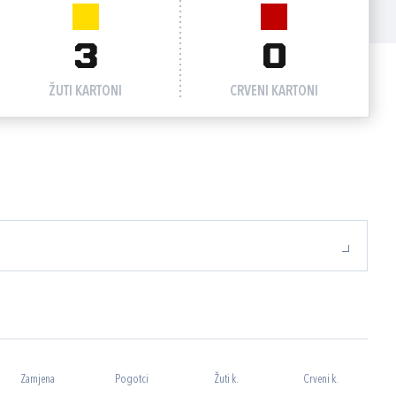
3
0
ŽUTI KARTONI
CRVENI KARTONI
Zamjena
Pogotci
Žuti k.
Crveni k.