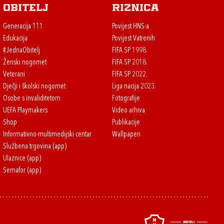
Obitelj
Riznica
Generacija 111
Povijest HNS-a
Edukacija
Povijest Vatrenih
#JednaObitelj
FIFA SP 1998.
Ženski nogomet
FIFA SP 2018.
Veterani
FIFA SP 2022.
Dječji i školski nogomet
Liga nacija 2023.
Osobe s invaliditetom
Fotografije
UEFA Playmakers
Video arhiva
Shop
Publikacije
Informativno-multimedijski centar
Wallpaperi
Službena trgovina (app)
Ulaznice (app)
Semafor (app)