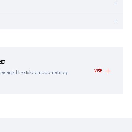
ru
VIŠE
atjecanja Hrvatskog nogometnog