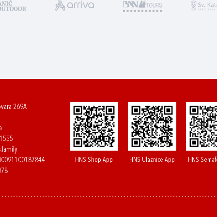
ovara 269A
a
61555
.family
HNS Shop App
HNS Ulaznice App
HNS Semaf
400091100187844
078