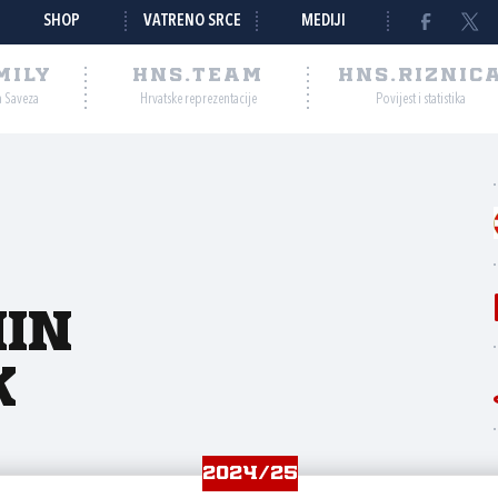
SHOP
VATRENO SRCE
MEDIJI
MILY
HNS.TEAM
HNS.RIZNIC
a Saveza
Hrvatske reprezentacije
Povijest i statistika
in
k
2024/25