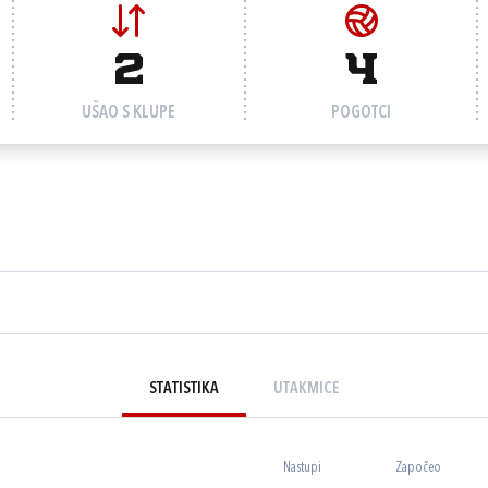
2
4
UŠAO S KLUPE
POGOTCI
STATISTIKA
UTAKMICE
Nastupi
Započeo