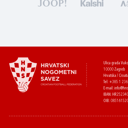
Ulica grada Vuk
10000 Zagreb
Hrvatska / Croati
Tel:
+385 1 23
E-mail:
info@hns
IBAN: HR2523
OIB: 08516152