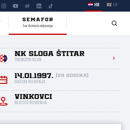
HR
EN
A
SEMAFOR
Sva domaća natjecanja
NK Sloga Štitar
TRENUTNI KLUB
14.01.1997.
(29 godina)
DATUM ROĐENJA
Vinkovci
MJESTO ROĐENJA