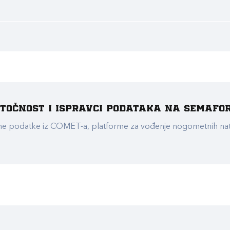
e točnost i ispravci podataka na Semafo
ualne podatke iz COMET-a, platforme za vođenje nogometnih n