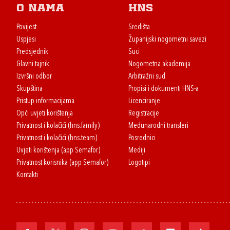
O nama
HNS
Povijest
Središta
Uspjesi
Županijski nogometni savezi
Predsjednik
Suci
Glavni tajnik
Nogometna akademija
Izvršni odbor
Arbitražni sud
Skupština
Propisi i dokumenti HNS-a
Pristup informacijama
Licenciranje
Opći uvjeti korištenja
Registracije
Privatnost i kolačići (hns.family)
Međunarodni transferi
Privatnost i kolačići (hns.team)
Posrednici
Uvjeti korištenja (app Semafor)
Mediji
Privatnost korisnika (app Semafor)
Logotipi
Kontakti