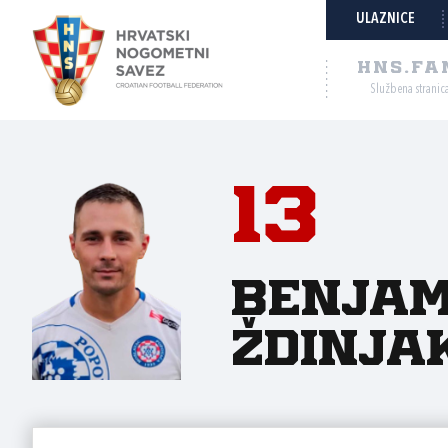
ULAZNICE
HNS.FA
Službena stranic
13
Benjam
Ždinja