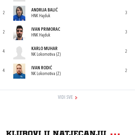
ANDRIJA BALIĆ
2
3
HNK Hajduk
IVAN PRIMORAC
2
3
HNK Hajduk
KARLO MUHAR
4
2
NK Lokomotiva (Z)
IVAN RODIĆ
4
2
NK Lokomotiva (Z)
VIDI SVE
Klubovi u natjecanju