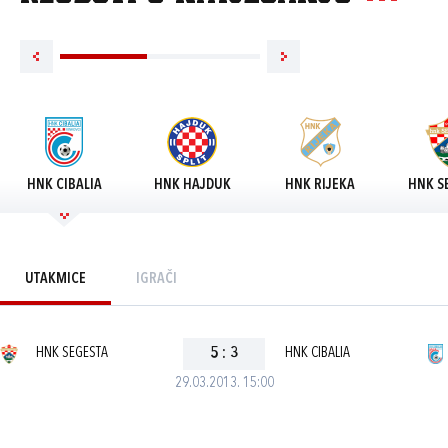
HNK CIBALIA
HNK HAJDUK
HNK RIJEKA
HNK S
UTAKMICE
IGRAČI
HNK SEGESTA
5
:
3
HNK CIBALIA
29.03.2013. 15:00