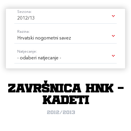
Sezona:
2012/13
Razina:
Hrvatski nogometni savez
Natjecanje:
- odaberi natjecanje -
Završnica HNK -
KADETI
2012/2013