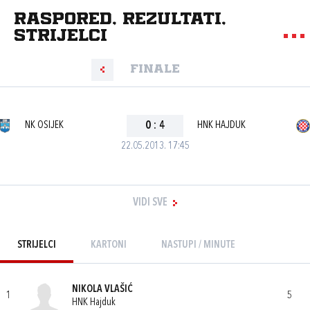
Raspored, rezultati,
strijelci
Finale
NK OSIJEK
0
:
4
HNK HAJDUK
22.05.2013. 17:45
VIDI SVE
STRIJELCI
KARTONI
NASTUPI / MINUTE
NIKOLA VLAŠIĆ
1
5
HNK Hajduk