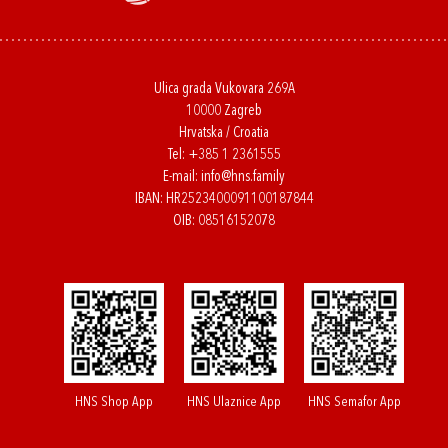
Ulica grada Vukovara 269A
10000 Zagreb
Hrvatska / Croatia
Tel:
+385 1 2361555
E-mail:
info@hns.family
IBAN: HR2523400091100187844
OIB: 08516152078
HNS Shop App
HNS Ulaznice App
HNS Semafor App