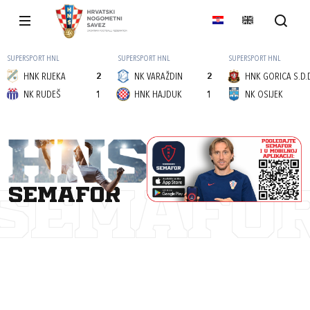
SUPERSPORT HNL
SUPERSPORT HNL
SUPERSPORT HNL
HNK RIJEKA
2
NK VARAŽDIN
2
HNK GORICA S.D.
NK RUDEŠ
1
HNK HAJDUK
1
NK OSIJEK
semafor
SEMAFO