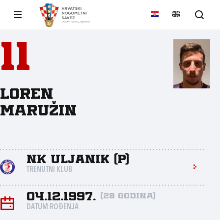
11
Loren
Maružin
NK Uljanik (P)
TRENUTNI KLUB
04.12.1997.
(28 godina)
DATUM ROĐENJA