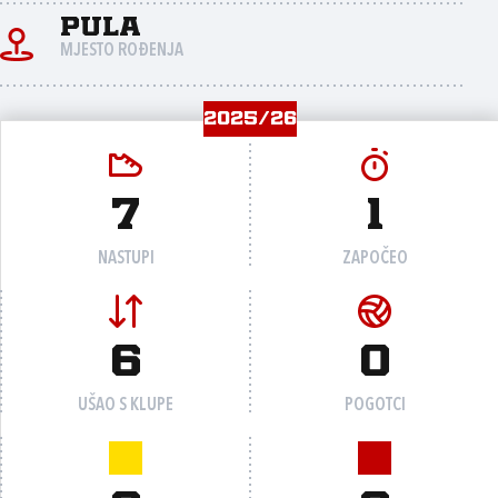
Pula
MJESTO ROĐENJA
2025/26
7
1
NASTUPI
ZAPOČEO
6
0
UŠAO S KLUPE
POGOTCI