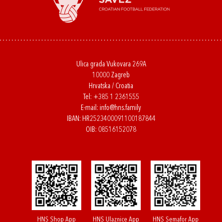
Ulica grada Vukovara 269A
10000 Zagreb
Hrvatska / Croatia
Tel:
+385 1 2361555
E-mail:
info@hns.family
IBAN: HR2523400091100187844
OIB: 08516152078
HNS Shop App
HNS Ulaznice App
HNS Semafor App