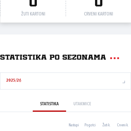
0
0
ŽUTI KARTONI
CRVENI KARTONI
Statistika po sezonama
2025/26
STATISTIKA
UTAKMICE
Nastupi
Pogotci
Žuti k.
Crveni k.