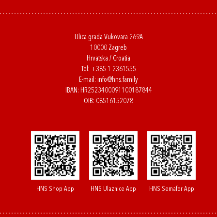
Ulica grada Vukovara 269A
10000 Zagreb
Hrvatska / Croatia
Tel:
+385 1 2361555
E-mail:
info@hns.family
IBAN: HR2523400091100187844
OIB: 08516152078
HNS Shop App
HNS Ulaznice App
HNS Semafor App