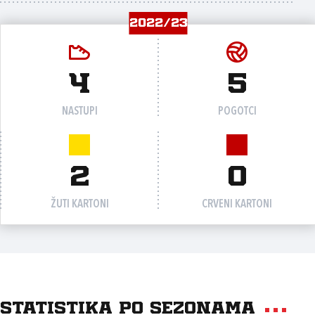
2022/23
4
5
NASTUPI
POGOTCI
2
0
ŽUTI KARTONI
CRVENI KARTONI
Statistika po sezonama