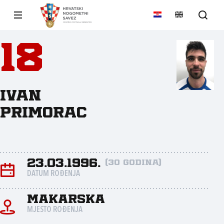
18
Ivan
Primorac
23.03.1996.
(30 godina)
DATUM ROĐENJA
Makarska
MJESTO ROĐENJA