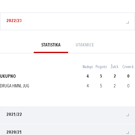
2022/23
STATISTIKA
UTAKMICE
Nastupi
Pogotci
Žuti k.
Crveni k.
UKUPNO
4
5
2
0
DRUGA HMNL JUG
4
5
2
0
2021/22
2020/21