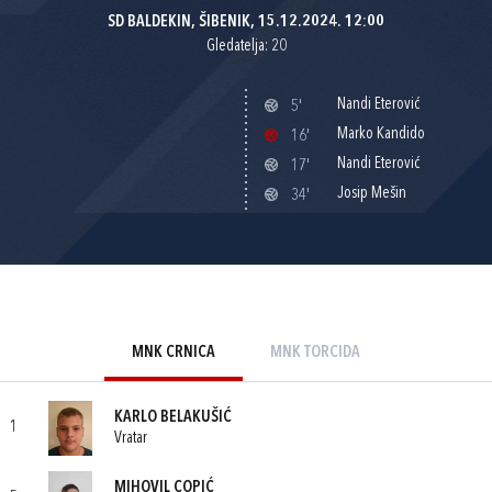
SD BALDEKIN, ŠIBENIK, 15.12.2024. 12:00
Gledatelja: 20
Nandi Eterović
5'
Marko Kandido
16'
Nandi Eterović
17'
Josip Mešin
34'
MNK CRNICA
MNK TORCIDA
KARLO BELAKUŠIĆ
1
Vratar
MIHOVIL COPIĆ