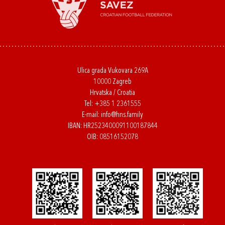
Ulica grada Vukovara 269A
10000 Zagreb
Hrvatska / Croatia
Tel:
+385 1 2361555
E-mail:
info@hns.family
IBAN: HR2523400091100187844
OIB: 08516152078