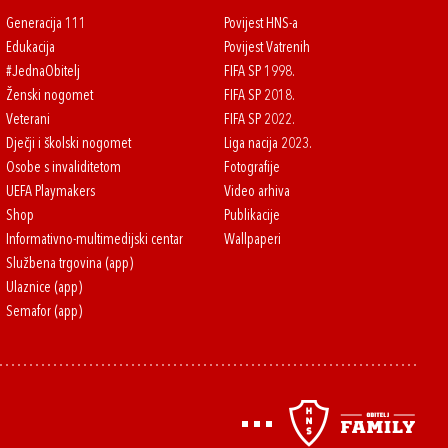
Generacija 111
Povijest HNS-a
Edukacija
Povijest Vatrenih
#JednaObitelj
FIFA SP 1998.
Ženski nogomet
FIFA SP 2018.
Veterani
FIFA SP 2022.
Dječji i školski nogomet
Liga nacija 2023.
Osobe s invaliditetom
Fotografije
UEFA Playmakers
Video arhiva
Shop
Publikacije
Informativno-multimedijski centar
Wallpaperi
Službena trgovina (app)
Ulaznice (app)
Semafor (app)