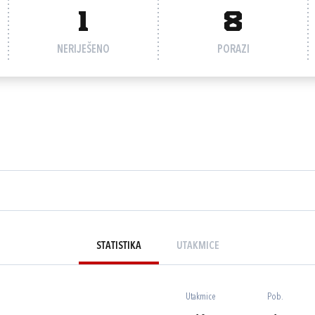
1
8
NERIJEŠENO
PORAZI
STATISTIKA
UTAKMICE
Utakmice
Pob.