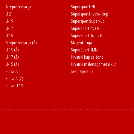
A reprezentacija
Supersport HNL
U-21
Supersport Hrvatski kup
U-19
Supersport Superkup
U-17
SuperSport Prva NL
U-15
SuperSport Druga NL
A reprezentacija (Ž)
Magenta Liga
U-19 (Ž)
SuperSport HMNL
U-17 (Ž)
Hrvatski kup za žene
U-15 (Ž)
Hrvatski malonogometni kup
Futsal A
Sva natjecanja
Futsal A (Ž)
Futsal U-19