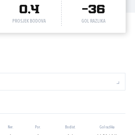
0,4
-36
PROSJEK BODOVA
GOL RAZLIKA
Ner.
Por.
Bod/ut.
Gol razlika