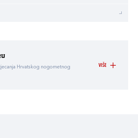
ru
VIŠE
atjecanja Hrvatskog nogometnog