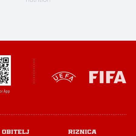
or App
Obitelj
Riznica