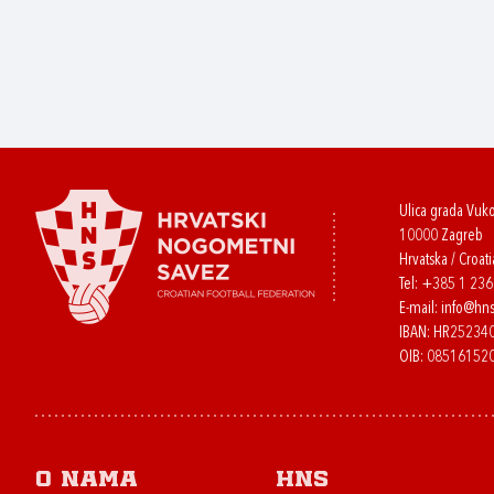
Ulica grada Vuk
10000 Zagreb
Hrvatska / Croati
Tel:
+385 1 23
E-mail:
info@hns
IBAN: HR2523
OIB: 08516152
O nama
HNS