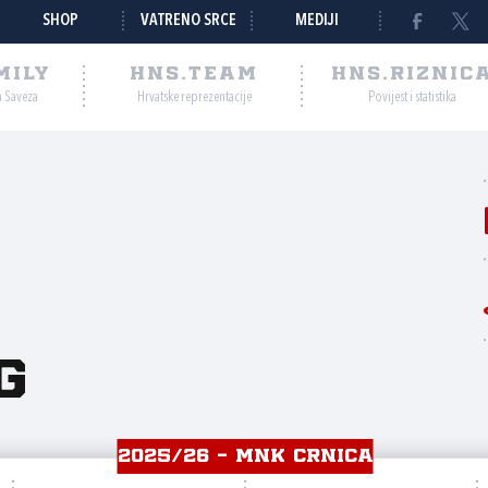
SHOP
VATRENO SRCE
MEDIJI
MILY
HNS.TEAM
HNS.RIZNIC
a Saveza
Hrvatske reprezentacije
Povijest i statistika
g
2025/26 - MNK CRNICA