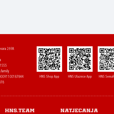
ovara 269A
a
61555
.family
HNS Shop App
HNS Ulaznice App
HNS Semaf
400091100187844
078
HNS.team
Natjecanja