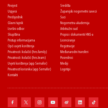
Povijest
Središta
Uspjesi
Županijski nogometni savezi
Predsjednik
Suci
Glavni tajnik
Nogometna akademija
Izvršni odbor
Arbitražni sud
Skupština
Propisi i dokumenti HNS-a
Pristup informacijama
Licenciranje
Opći uvjeti korištenja
Registracije
Privatnost i kolačići (hns.family)
Međunarodni transferi
Privatnost i kolačići (hns.team)
Posrednici
Uvjeti korištenja (app Semafor)
Mediji
Privatnost korisnika (app Semafor)
Logotipi
Kontakti