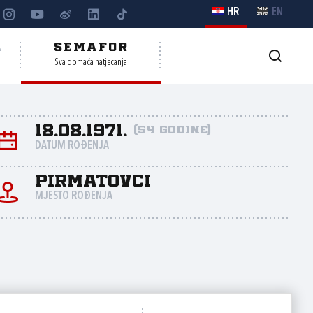
HR
EN
A
SEMAFOR
Sva domaća natjecanja
18.08.1971.
(54 godine)
DATUM ROĐENJA
Pirmatovci
MJESTO ROĐENJA