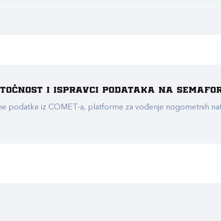
e točnost i ispravci podataka na Semafo
ualne podatke iz COMET-a, platforme za vođenje nogometnih n