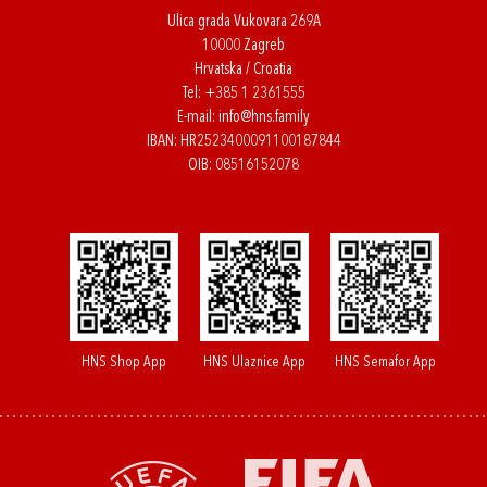
Ulica grada Vukovara 269A
10000 Zagreb
Hrvatska / Croatia
Tel:
+385 1 2361555
E-mail:
info@hns.family
IBAN: HR2523400091100187844
OIB: 08516152078
HNS Shop App
HNS Ulaznice App
HNS Semafor App