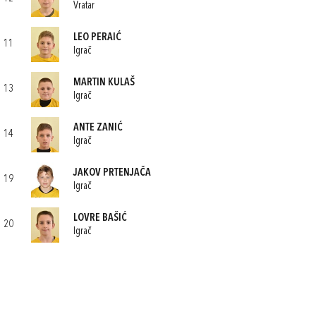
Vratar
LEO PERAIĆ
11
Igrač
MARTIN KULAŠ
13
Igrač
ANTE ZANIĆ
14
Igrač
JAKOV PRTENJAČA
19
Igrač
LOVRE BAŠIĆ
20
Igrač