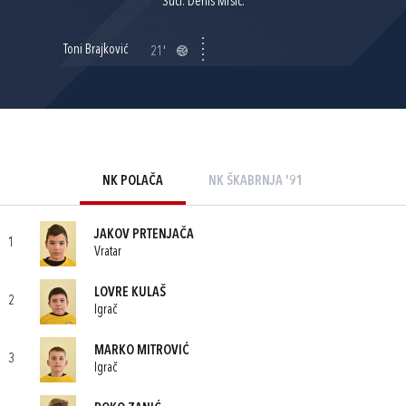
Suci: Denis Mršić.
Toni Brajković
21'
NK POLAČA
NK ŠKABRNJA '91
JAKOV PRTENJAČA
1
Vratar
LOVRE KULAŠ
2
Igrač
MARKO MITROVIĆ
3
Igrač