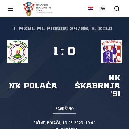
1. MŽNL ML PIONIRI 24/25, 2. kolo
1
:
0
NK
NK Polača
Škabrnja
'91
ZAVRŠENO
BIĆINE, POLAČA, 15.03.2025. 10:00