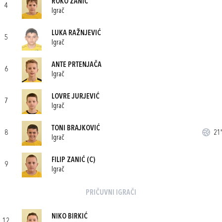
ROKO ZANIĆ
4
Igrač
LUKA RAŽNJEVIĆ
5
Igrač
ANTE PRTENJAČA
6
Igrač
LOVRE JURJEVIĆ
7
Igrač
TONI BRAJKOVIĆ
8
21'
Igrač
FILIP ZANIĆ
(C)
9
Igrač
PRIČUVNI IGRAČI
NIKO BIRKIĆ
12