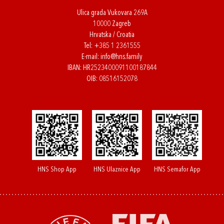
Ulica grada Vukovara 269A
10000 Zagreb
Hrvatska / Croatia
Tel:
+385 1 2361555
E-mail:
info@hns.family
IBAN: HR2523400091100187844
OIB: 08516152078
HNS Shop App
HNS Ulaznice App
HNS Semafor App