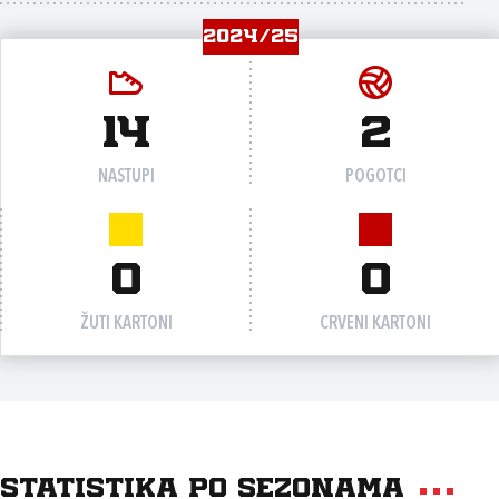
2024/25
14
2
NASTUPI
POGOTCI
0
0
ŽUTI KARTONI
CRVENI KARTONI
Statistika po sezonama