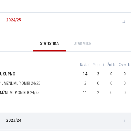
2024/25
STATISTIKA
UTAKMICE
Nastupi
Pogotci
Žuti k.
Crveni k.
UKUPNO
14
2
0
0
1. MŽNL ML PIONIRI 24/25
3
0
0
0
MŽNL ML PIONIRI B 24/25
11
2
0
0
2023/24