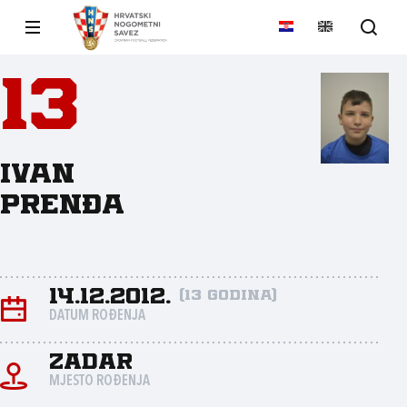
13
Ivan
Prenđa
14.12.2012.
(13 godina)
DATUM ROĐENJA
Zadar
MJESTO ROĐENJA