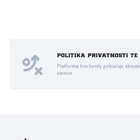
Politika privatnosti t
Platforma hns.family prikazuje akt
saveza.