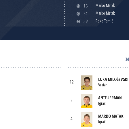
Marko Matak
18'
Marko Matak
54'
Roko Tomić
59'
N
LUKA MILOŠEVSKI
12
Vratar
ANTE JERMAN
2
Igrač
MARKO MATAK
4
Igrač