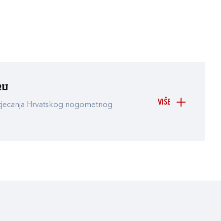
ru
VIŠE
atjecanja Hrvatskog nogometnog