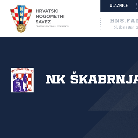
ULAZNICE
HNS.FA
Službena stranic
NK Škabrnja