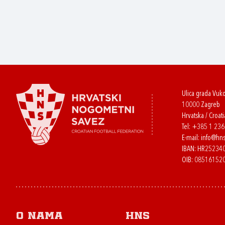
Ulica grada Vuk
10000 Zagreb
Hrvatska / Croati
Tel:
+385 1 23
E-mail:
info@hns
IBAN: HR2523
OIB: 08516152
O nama
HNS