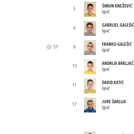
ŠIMUN KNEŽEVIĆ
5
Igrač
GABRIJEL GALEŠI
6
Igrač
FRANKO GALEŠIĆ
51'
8
Igrač
ANDRIJA BRKLJAČ
10
Igrač
DAVID KATIĆ
11
Igrač
JURE ŠARLIJA
17
Igrač