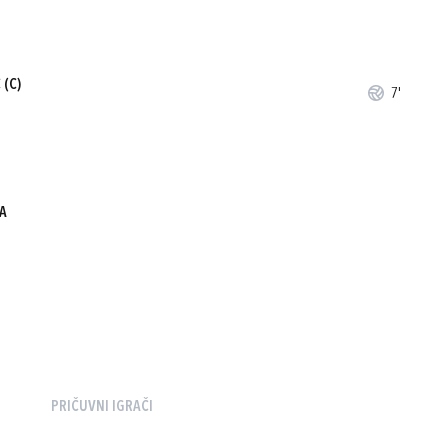
Ć
(C)
7'
A
PRIČUVNI IGRAČI