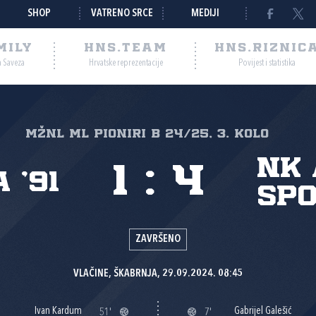
SHOP
VATRENO SRCE
MEDIJI
MILY
HNS.TEAM
HNS.RIZNIC
a Saveza
Hrvatske reprezentacije
Povijest i statistika
MŽNL ML PIONIRI B 24/25, 3. kolo
NK 
1
:
4
 '91
spo
ZAVRŠENO
VLAČINE, ŠKABRNJA, 29.09.2024. 08:45
Ivan Kardum
Gabrijel Galešić
51'
7'