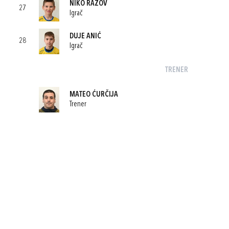
NIKO RAŽOV
27
Igrač
DUJE ANIĆ
28
Igrač
TRENER
MATEO ĆURČIJA
Trener