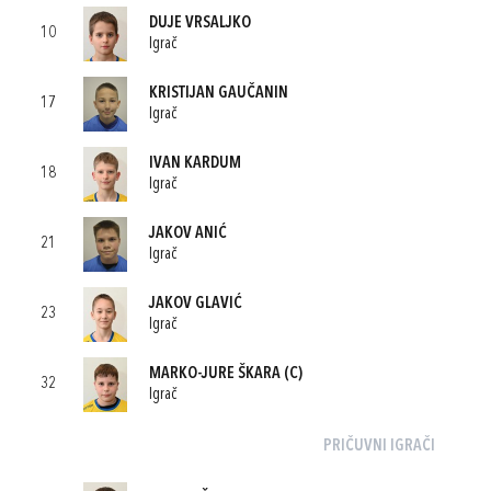
DUJE VRSALJKO
10
Igrač
KRISTIJAN GAUČANIN
17
Igrač
IVAN KARDUM
18
Igrač
JAKOV ANIĆ
21
Igrač
JAKOV GLAVIĆ
23
Igrač
MARKO-JURE ŠKARA
(C)
32
Igrač
PRIČUVNI IGRAČI