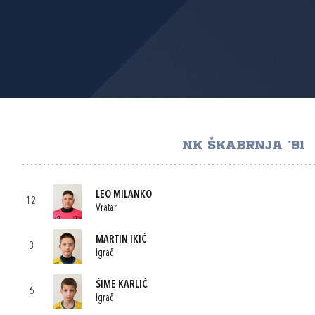
NK ŠKABRNJA '91
LEO MILANKO
12
Vratar
MARTIN IKIĆ
3
Igrač
ŠIME KARLIĆ
6
Igrač