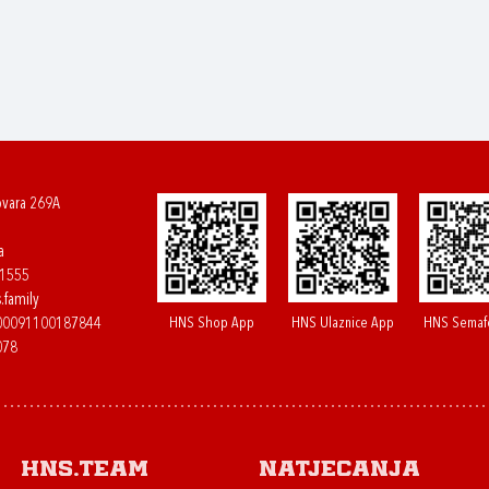
ovara 269A
a
61555
.family
HNS Shop App
HNS Ulaznice App
HNS Semaf
400091100187844
078
HNS.team
Natjecanja