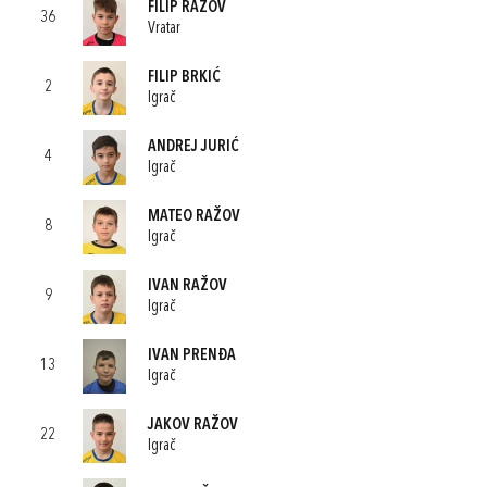
FILIP RAŽOV
36
Vratar
FILIP BRKIĆ
2
Igrač
ANDREJ JURIĆ
4
Igrač
MATEO RAŽOV
8
Igrač
IVAN RAŽOV
9
Igrač
IVAN PRENĐA
13
Igrač
JAKOV RAŽOV
22
Igrač