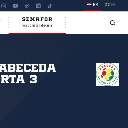
HR
EN
A
SEMAFOR
Sva domaća natjecanja
Abeceda
rta 3