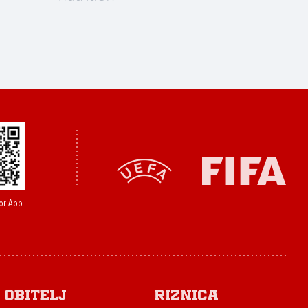
or App
Obitelj
Riznica