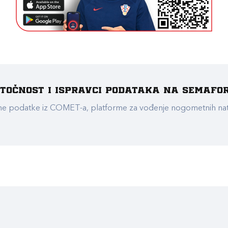
e točnost i ispravci podataka na Semafo
ualne podatke iz COMET-a, platforme za vođenje nogometnih n