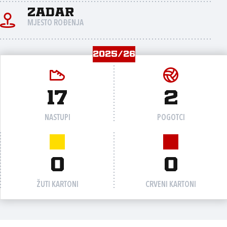
Zadar
MJESTO ROĐENJA
2025/26
17
2
NASTUPI
POGOTCI
0
0
ŽUTI KARTONI
CRVENI KARTONI