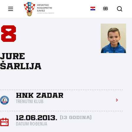
8
Jure
Šarlija
HNK Zadar
TRENUTNI KLUB
12.06.2013.
(13 godina)
DATUM ROĐENJA