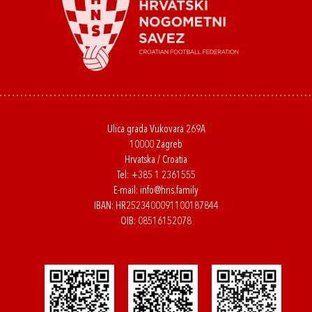
Ulica grada Vukovara 269A
10000 Zagreb
Hrvatska / Croatia
Tel:
+385 1 2361555
E-mail:
info@hns.family
IBAN: HR2523400091100187844
OIB: 08516152078