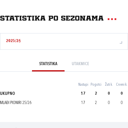
Statistika po sezonama
2025/26
STATISTIKA
UTAKMICE
Nastupi
Pogotci
Žuti k.
Crveni k.
UKUPNO
17
2
0
0
MLAĐI PIONIRI 25/26
17
2
0
0