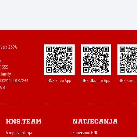
ovara 269A
a
61555
.family
HNS Shop App
HNS Ulaznice App
HNS Semaf
400091100187844
078
HNS.team
Natjecanja
A reprezentacija
Supersport HNL