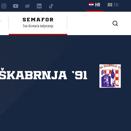
HR
EN
A
SEMAFOR
Sva domaća natjecanja
Škabrnja '91