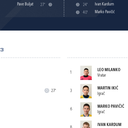
Pave Buljat
Ivan Kardum
27'
24'
Marko Pavičić
40'
 3
LEO MILANKO
1
Vratar
MARTIN IKIĆ
27'
3
Igrač
MARKO PAVIČIĆ
6
Igrač
IVAN KARDUM
8