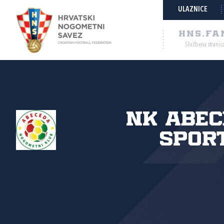
ULAZNICE
HNS.FA
Službena stranic
NK Abec
spor