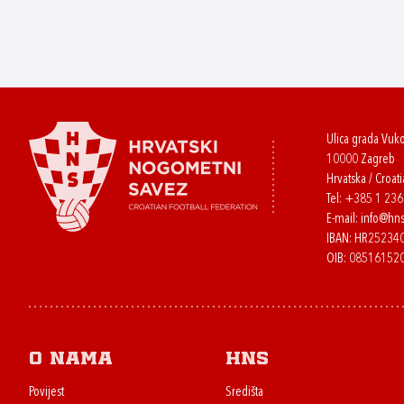
Ulica grada Vuk
10000 Zagreb
Hrvatska / Croati
Tel:
+385 1 23
E-mail:
info@hns
IBAN: HR2523
OIB: 08516152
O nama
HNS
Povijest
Središta