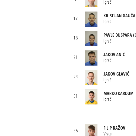
Igrač
KRISTIJAN GAUČA
17
Igrač
PAVLE DUSPARA
(
18
Igrač
JAKOV ANIĆ
21
Igrač
JAKOV GLAVIĆ
23
Igrač
MARKO KARDUM
31
Igrač
FILIP RAŽOV
36
Vratar