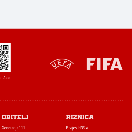
or App
Obitelj
Riznica
Generacija 111
Povijest HNS-a