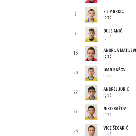
FILIP BRKIĆ
2
Igrač
DUJE ANIĆ
7
Igrač
ANDRIJA MATIJEV
16
Igrač
IVAN RAŽOV
20
Igrač
ANDREJ JURIĆ
22
Igrač
NIKO RAŽOV
27
Igrač
VICE ŠEGARIĆ
28
Igrač