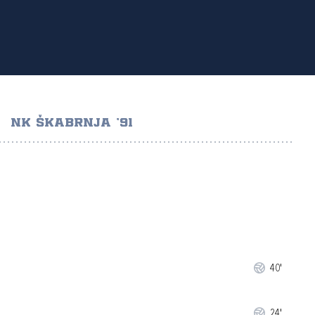
NK ŠKABRNJA '91
40'
24'