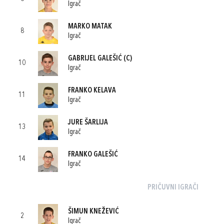
Igrač
MARKO MATAK
8
Igrač
GABRIJEL GALEŠIĆ
(C)
10
Igrač
FRANKO KELAVA
11
Igrač
JURE ŠARLIJA
13
Igrač
FRANKO GALEŠIĆ
14
Igrač
PRIČUVNI IGRAČI
ŠIMUN KNEŽEVIĆ
2
Igrač