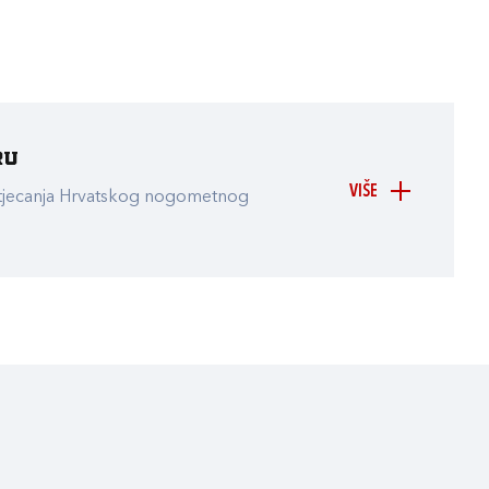
ru
VIŠE
atjecanja Hrvatskog nogometnog