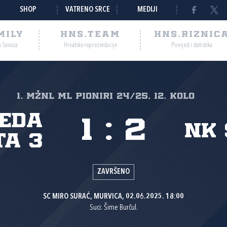
SHOP
VATRENO SRCE
MEDIJI
MILY
HNS.TEAM
HNS.RIZNIC
a Saveza
Hrvatske reprezentacije
Povijest i statistika
1. MŽNL ML PIONIRI 24/25, 12. kolo
eda
1
:
2
NK 
ta 3
ZAVRŠENO
SC MIRO SURAĆ, MURVICA, 02.06.2025. 18:00
Suci: Šime Burčul.