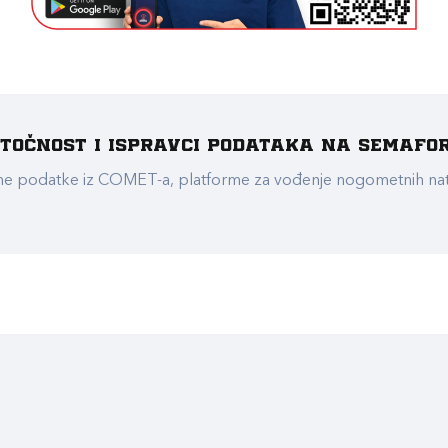
e točnost i ispravci podataka na Semafo
ualne podatke iz COMET-a, platforme za vođenje nogometnih n