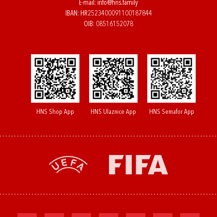
E-mail:
info@hns.family
IBAN: HR2523400091100187844
OIB: 08516152078
HNS Shop App
HNS Ulaznice App
HNS Semafor App