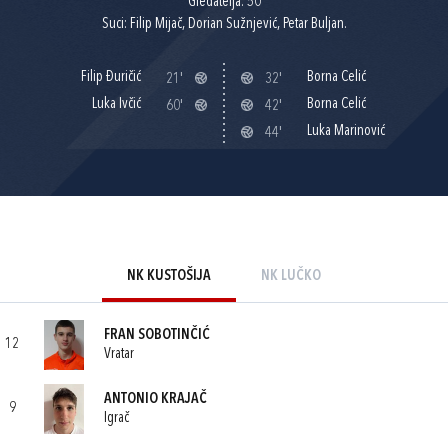
Gledatelja: 50
Suci: Filip Mijač, Dorian Sužnjević, Petar Buljan.
Filip Đuričić
Borna Celić
21'
32'
Luka Ivčić
Borna Celić
60'
42'
Luka Marinović
44'
NK KUSTOŠIJA
NK LUČKO
FRAN SOBOTINČIĆ
12
Vratar
ANTONIO KRAJAČ
9
Igrač