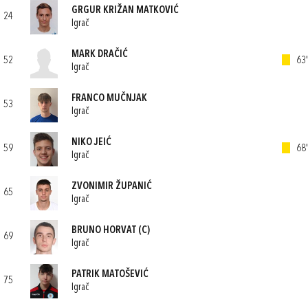
GRGUR KRIŽAN MATKOVIĆ
24
Igrač
MARK DRAČIĆ
52
63'
Igrač
FRANCO MUČNJAK
53
Igrač
NIKO JEIĆ
59
68'
Igrač
ZVONIMIR ŽUPANIĆ
65
Igrač
BRUNO HORVAT
(C)
69
Igrač
PATRIK MATOŠEVIĆ
75
Igrač