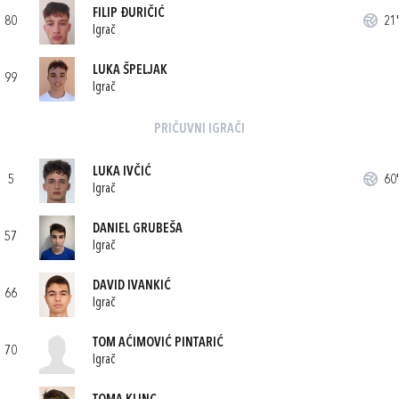
FILIP ĐURIČIĆ
80
21'
Igrač
LUKA ŠPELJAK
99
Igrač
PRIČUVNI IGRAČI
LUKA IVČIĆ
5
60'
Igrač
DANIEL GRUBEŠA
57
Igrač
DAVID IVANKIĆ
66
Igrač
TOM AĆIMOVIĆ PINTARIĆ
70
Igrač