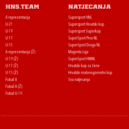
HNS.team
Natjecanja
A reprezentacija
Supersport HNL
U-21
Supersport Hrvatski kup
U-19
Supersport Superkup
U-17
SuperSport Prva NL
U-15
SuperSport Druga NL
A reprezentacija (Ž)
Magenta Liga
U-19 (Ž)
SuperSport HMNL
U-17 (Ž)
Hrvatski kup za žene
U-15 (Ž)
Hrvatski malonogometni kup
Futsal A
Sva natjecanja
Futsal A (Ž)
Futsal U-19