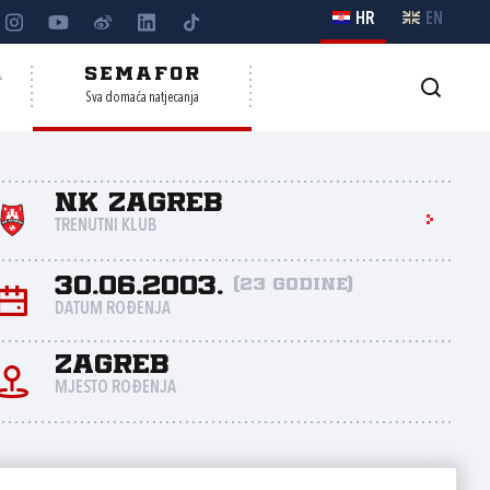
HR
EN
A
SEMAFOR
Sva domaća natjecanja
NK Zagreb
TRENUTNI KLUB
30.06.2003.
(23 godine)
DATUM ROĐENJA
Zagreb
MJESTO ROĐENJA