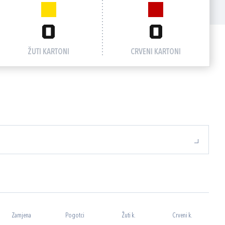
0
0
ŽUTI KARTONI
CRVENI KARTONI
Zamjena
Pogotci
Žuti k.
Crveni k.