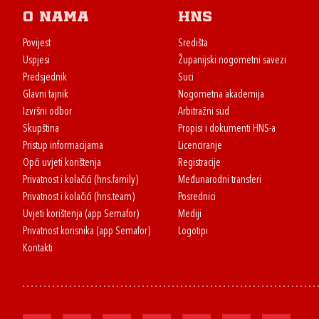
O nama
HNS
Povijest
Središta
Uspjesi
Županijski nogometni savezi
Predsjednik
Suci
Glavni tajnik
Nogometna akademija
Izvršni odbor
Arbitražni sud
Skupština
Propisi i dokumenti HNS-a
Pristup informacijama
Licenciranje
Opći uvjeti korištenja
Registracije
Privatnost i kolačići (hns.family)
Međunarodni transferi
Privatnost i kolačići (hns.team)
Posrednici
Uvjeti korištenja (app Semafor)
Mediji
Privatnost korisnika (app Semafor)
Logotipi
Kontakti