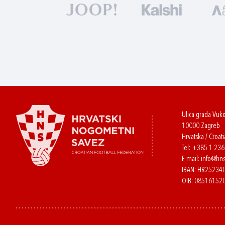
Ulica grada Vuk
10000 Zagreb
Hrvatska / Croati
Tel:
+385 1 23
E-mail:
info@hns
IBAN: HR2523
OIB: 08516152