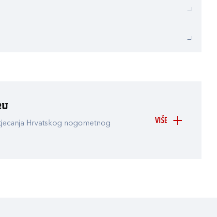
ru
VIŠE
atjecanja Hrvatskog nogometnog