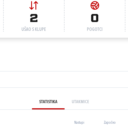
2
0
UŠAO S KLUPE
POGOTCI
STATISTIKA
UTAKMICE
Nastupi
Započeo