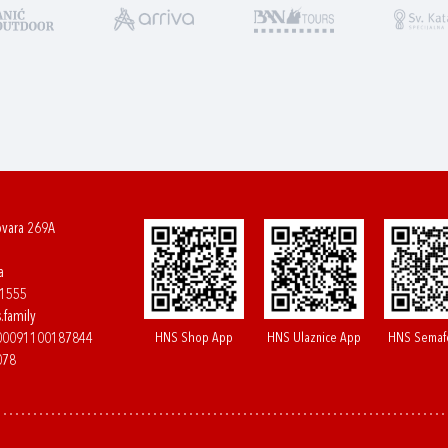
ovara 269A
a
61555
.family
HNS Shop App
HNS Ulaznice App
HNS Semaf
400091100187844
078