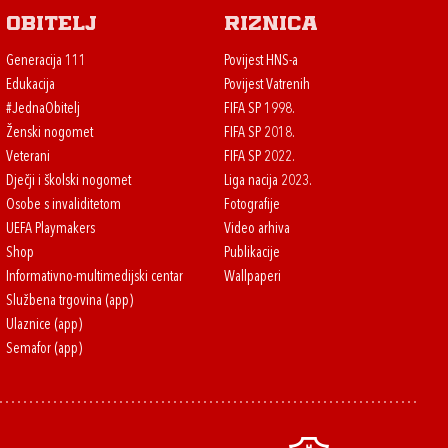
Obitelj
Riznica
Generacija 111
Povijest HNS-a
Edukacija
Povijest Vatrenih
#JednaObitelj
FIFA SP 1998.
Ženski nogomet
FIFA SP 2018.
Veterani
FIFA SP 2022.
Dječji i školski nogomet
Liga nacija 2023.
Osobe s invaliditetom
Fotografije
UEFA Playmakers
Video arhiva
Shop
Publikacije
Informativno-multimedijski centar
Wallpaperi
Službena trgovina (app)
Ulaznice (app)
Semafor (app)