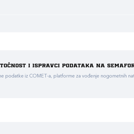
e točnost i ispravci podataka na Semafo
ualne podatke iz COMET-a, platforme za vođenje nogometnih n