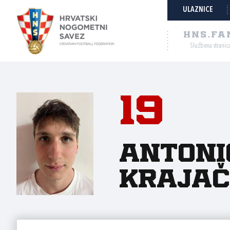
ULAZNICE
HNS.FA
Službena stranic
19
Antoni
Krajač