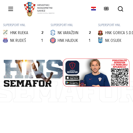
SUPERSPORT HNL
SUPERSPORT HNL
SUPERSPORT HNL
HNK RIJEKA
2
NK VARAŽDIN
2
HNK GORICA S.D.
NK RUDEŠ
1
HNK HAJDUK
1
NK OSIJEK
semafor
SEMAFO