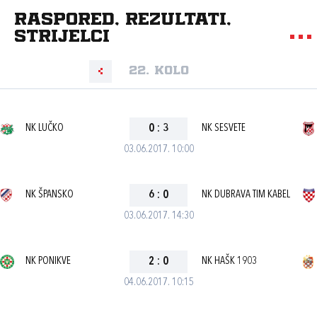
Raspored, rezultati,
strijelci
22. kolo
NK LUČKO
0
:
3
NK SESVETE
03.06.2017. 10:00
NK ŠPANSKO
6
:
0
NK DUBRAVA TIM KABEL
03.06.2017. 14:30
NK PONIKVE
2
:
0
NK HAŠK 1903
04.06.2017. 10:15