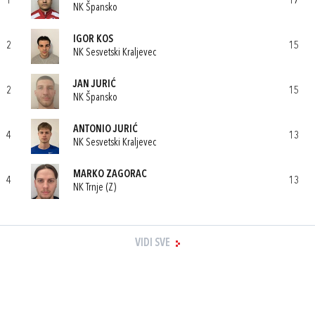
1
17
NK Špansko
IGOR KOS
2
15
NK Sesvetski Kraljevec
JAN JURIĆ
2
15
NK Špansko
ANTONIO JURIĆ
4
13
NK Sesvetski Kraljevec
MARKO ZAGORAC
4
13
NK Trnje (Z)
VIDI SVE