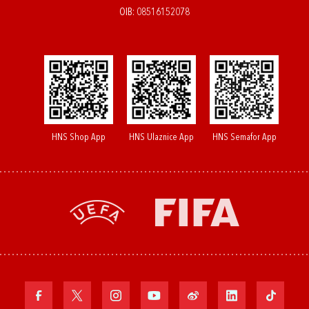
OIB: 08516152078
HNS Shop App
HNS Ulaznice App
HNS Semafor App