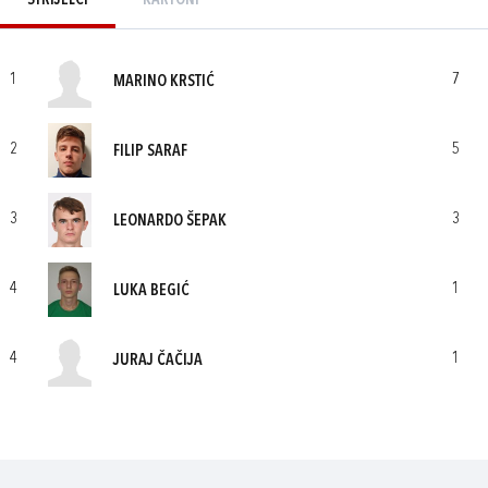
STRIJELCI
KARTONI
1
7
MARINO KRSTIĆ
2
5
FILIP SARAF
3
3
LEONARDO ŠEPAK
4
1
LUKA BEGIĆ
4
1
JURAJ ČAČIJA