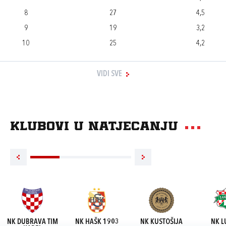
8
27
4,5
9
19
3,2
10
25
4,2
VIDI SVE
Klubovi u natjecanju
NK DUBRAVA TIM
NK HAŠK 1903
NK KUSTOŠIJA
NK L