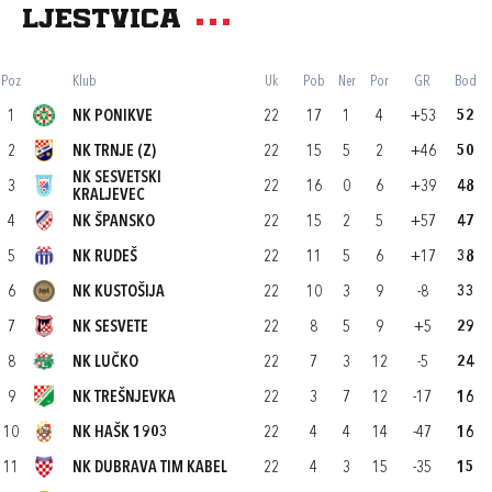
Ljestvica
Poz
Klub
Uk
Pob
Ner
Por
GR
Bod
1
NK PONIKVE
22
17
1
4
+53
52
2
NK TRNJE (Z)
22
15
5
2
+46
50
NK SESVETSKI
3
22
16
0
6
+39
48
KRALJEVEC
4
NK ŠPANSKO
22
15
2
5
+57
47
5
NK RUDEŠ
22
11
5
6
+17
38
6
NK KUSTOŠIJA
22
10
3
9
-8
33
7
NK SESVETE
22
8
5
9
+5
29
8
NK LUČKO
22
7
3
12
-5
24
9
NK TREŠNJEVKA
22
3
7
12
-17
16
10
NK HAŠK 1903
22
4
4
14
-47
16
11
NK DUBRAVA TIM KABEL
22
4
3
15
-35
15