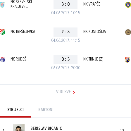
NK SESVETSKI
3
:
0
NK VRAPČE
KRALJEVEC
04.06.2017. 10:15
NK TREŠNJEVKA
2
:
3
NK KUSTOŠIJA
04.06.2017. 11:15
NK RUDEŠ
0
:
3
NK TRNJE (Z)
06.06.2017. 20:30
VIDI SVE
STRIJELCI
KARTONI
BERISLAV BIČANIĆ