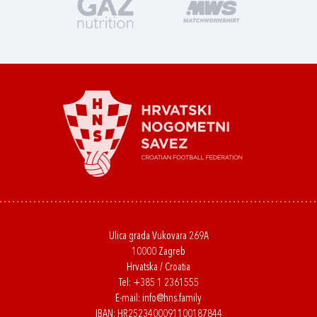
Ulica grada Vukovara 269A
10000 Zagreb
Hrvatska / Croatia
Tel:
+385 1 2361555
E-mail:
info@hns.family
IBAN: HR2523400091100187844