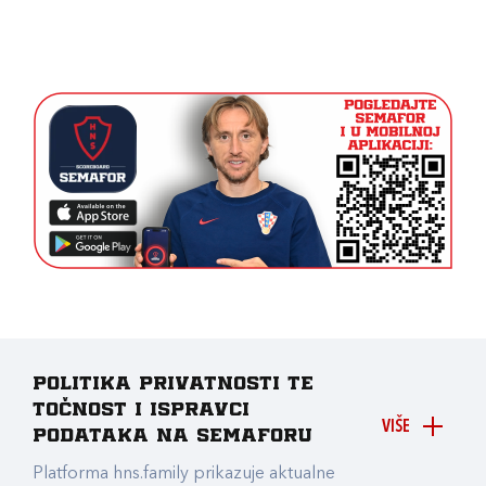
Politika privatnosti te
točnost i ispravci
VIŠE
podataka na Semaforu
Platforma hns.family prikazuje aktualne