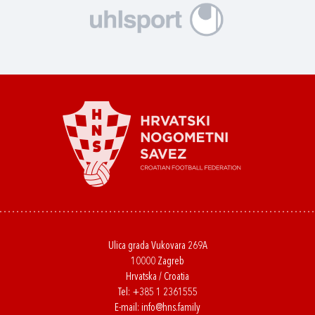
Ulica grada Vukovara 269A
10000 Zagreb
Hrvatska / Croatia
Tel:
+385 1 2361555
E-mail:
info@hns.family