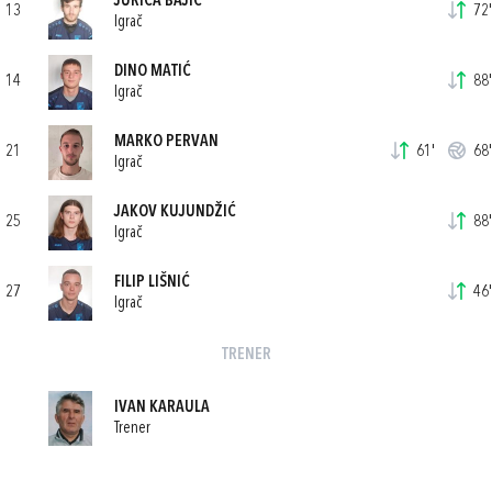
JURICA BAJIĆ
13
72'
Igrač
DINO MATIĆ
14
88'
Igrač
MARKO PERVAN
21
61'
68'
Igrač
JAKOV KUJUNDŽIĆ
25
88'
Igrač
FILIP LIŠNIĆ
27
46'
Igrač
TRENER
IVAN KARAULA
Trener