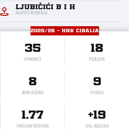
Ljubičići B I H
MJESTO ROĐENJA
2025/26 - HNK CIBALIA
35
18
UTAKMICE
POBJEDE
8
9
NERIJEŠENO
PORAZI
1,77
+19
PROSJEK BODOVA
GOL RAZLIKA