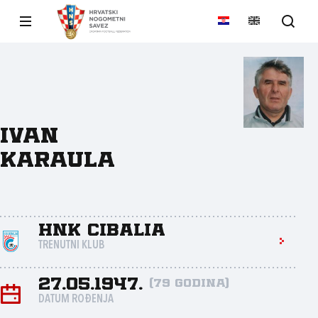
Ivan
Karaula
HNK Cibalia
TRENUTNI KLUB
27.05.1947.
(79 godina)
DATUM ROĐENJA