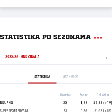
Statistika po sezonama
2025/26 - HNK CIBALIA
STATISTIKA
UTAKMICE
Utakmice
Bod/ut.
Gol razlika
UKUPNO
35
1,77
52:33 (+19)
SUPERSPORT PRVA NL
33
1,76
51:33 (+18)