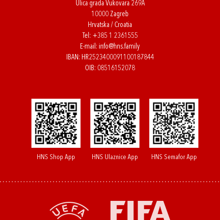
Ulica grada Vukovara 269A
10000 Zagreb
Hrvatska / Croatia
Tel:
+385 1 2361555
E-mail:
info@hns.family
IBAN: HR2523400091100187844
OIB: 08516152078
HNS Shop App
HNS Ulaznice App
HNS Semafor App