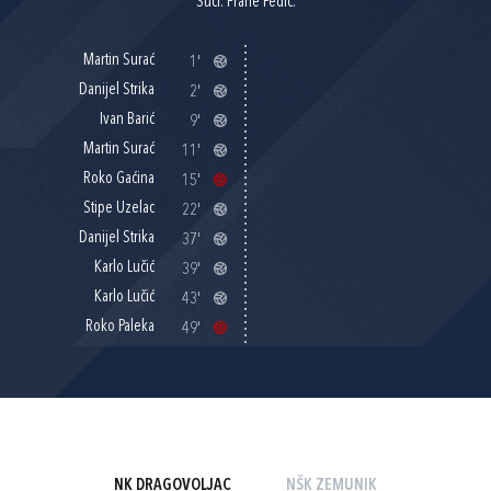
Suci: Frane Pedić.
Martin Surać
1'
Danijel Strika
2'
Ivan Barić
9'
Martin Surać
11'
Roko Gaćina
15'
Stipe Uzelac
22'
Danijel Strika
37'
Karlo Lučić
39'
Karlo Lučić
43'
Roko Paleka
49'
NK DRAGOVOLJAC
NŠK ZEMUNIK