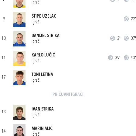
Igrač
STIPE UZELAC
9
22'
Igrač
DANIJEL STRIKA
10
2'
37'
Igrač
KARLO LUČIĆ
11
39'
43'
Igrač
TONI LETINA
17
Igrač
PRIČUVNI IGRAČI
IVAN STRIKA
13
Igrač
MARIN ALIĆ
14
Igrač