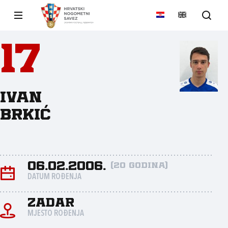
17
Ivan
Brkić
06.02.2006.
(20 godina)
DATUM ROĐENJA
Zadar
MJESTO ROĐENJA