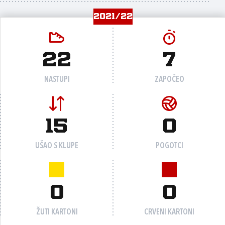
2021/22
22
7
NASTUPI
ZAPOČEO
15
0
UŠAO S KLUPE
POGOTCI
0
0
ŽUTI KARTONI
CRVENI KARTONI