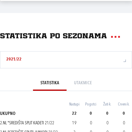
Statistika po sezonama
2021/22
STATISTIKA
UTAKMICE
Nastupi
Pogotci
Žuti k.
Crveni k.
UKUPNO
22
0
0
0
2.NL "SREDIŠTA SPLIT KADETI 21/22
19
0
0
0