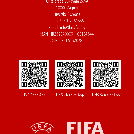
Ulica grada Vukovara 269A
10000 Zagreb
Hrvatska / Croatia
Tel:
+385 1 2361555
E-mail:
info@hns.family
IBAN: HR2523400091100187844
OIB: 08516152078
HNS Shop App
HNS Ulaznice App
HNS Semafor App