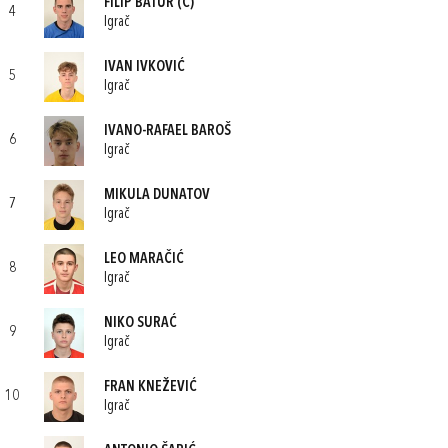
FILIP BATUR
(C)
4
Igrač
IVAN IVKOVIĆ
5
Igrač
IVANO-RAFAEL BAROŠ
6
Igrač
MIKULA DUNATOV
7
Igrač
LEO MARAČIĆ
8
Igrač
NIKO SURAĆ
9
Igrač
FRAN KNEŽEVIĆ
10
Igrač