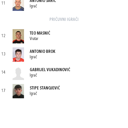
ANTONIO ŠARIĆ
11
Igrač
PRIČUVNI IGRAČI
TEO MASNIĆ
12
Vratar
ANTONIO BROK
13
Igrač
GABRIJEL VUKADINOVIĆ
14
Igrač
STIPE STANOJEVIĆ
17
Igrač