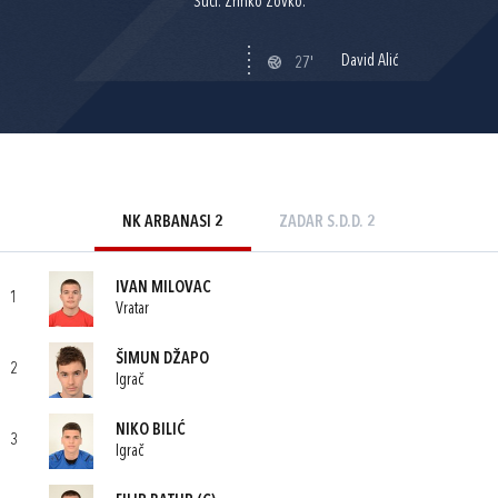
Suci: Zrinko Zovko.
David Alić
27'
NK ARBANASI 2
ZADAR S.D.D. 2
IVAN MILOVAC
1
Vratar
ŠIMUN DŽAPO
2
Igrač
NIKO BILIĆ
3
Igrač