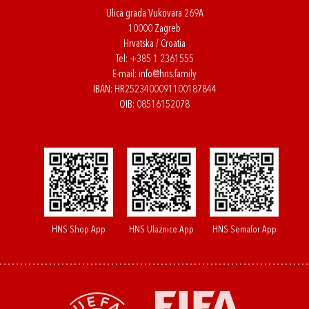
Ulica grada Vukovara 269A
10000 Zagreb
Hrvatska / Croatia
Tel:
+385 1 2361555
E-mail:
info@hns.family
IBAN: HR2523400091100187844
OIB: 08516152078
HNS Shop App
HNS Ulaznice App
HNS Semafor App