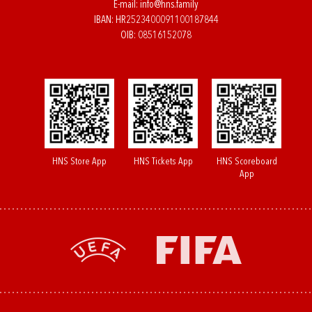
E-mail:
info@hns.family
IBAN: HR2523400091100187844
OIB: 08516152078
HNS Store App
HNS Tickets App
HNS Scoreboard
App