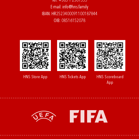
Tel:
+385 1 2361555
E-mail:
info@hns.family
IBAN: HR2523400091100187844
OIB: 08516152078
HNS Store App
HNS Tickets App
HNS Scoreboard
App