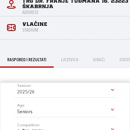
Trg dr. Franje Tuđmana 16, 23223
Škabrnja
ADDRESS
Vlačine
STADIUM
RASPORED I REZULTATI
LJESTVICA
IGRAČI
STATI
Season:
2025/26
Age:
Seniors
Competition: